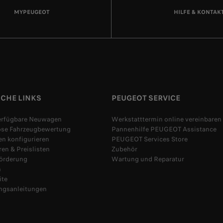
MYPEUGEOT
HILFE & KONTAK
ICHE LINKS
PEUGEOT SERVICE
verfügbare Neuwagen
Werkstatttermin online vereinbaren
ose Fahrzeugbewertung
Pannenhilfe PEUGEOT Assistance
n konfigurieren
PEUGEOT Services Store
en & Preislisten
Zubehör
Förderung
Wartung und Reparatur
n
ite
ngsanleitungen