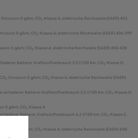
-Emission 0 g/km; CO
-Klasse A; elektrische Reichweite (EAER) 432-
2
2
mission 0 g/km; CO
-Klasse A; elektrische Reichweite (EAER) 406-399
2
ssion 0 g/km; CO
-Klasse A; elektrische Reichweite (EAER) 450-428
2
ntladener Batterie: Kraftstoffverbrauch 5,5 l/100 km; CO
-Klasse D;
2
 CO
-Emission 0 g/km; CO
-Klasse A; elektrische Reichweite (EAER)
2
2
ei entladener Batterie: Kraftstoffverbrauch 5,5 l/100 km; CO
-Klasse D;
2
on 0 g/km; CO
-Klasse A
2
 entladener Batterie: Kraftstoffverbrauch 6,2 l/100 km; CO
-Klasse E;
2
-Emission 0 g/km; CO
-Klasse A;
elektrische Reichweite (EAER) 698-
2