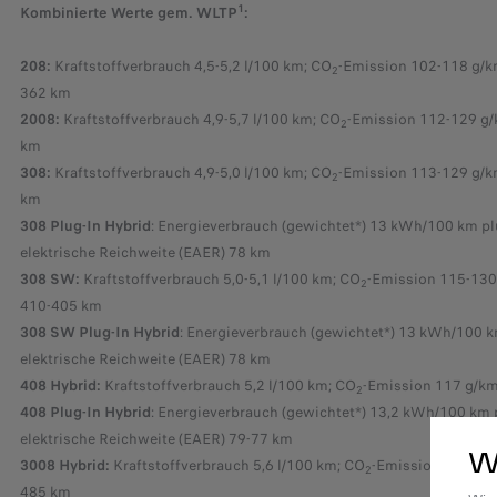
1
Kombinierte Werte gem. WLTP
:
208:
Kraftstoffverbrauch 4,5-5,2 l/100 km; CO
-Emission 102-118 g/k
2
362 km
2008:
Kraftstoffverbrauch 4,9-5,7 l/100 km; CO
-Emission 112-129 g/
2
km
308:
Kraftstoffverbrauch 4,9-5,0 l/100 km; CO
-Emission 113-129 g/k
2
km
308 Plug-In Hybrid
: Energieverbrauch (gewichtet*) 13 kWh/100 km pl
elektrische Reichweite (EAER) 78 km
308 SW:
Kraftstoffverbrauch 5,0-5,1 l/100 km; CO
-Emission 115-130
2
410-405 km
308 SW Plug-In Hybrid
: Energieverbrauch (gewichtet*) 13 kWh/100 k
elektrische Reichweite (EAER) 78 km
408 Hybrid:
Kraftstoffverbrauch 5,2 l/100 km; CO
-Emission 117 g/km
2
408 Plug-In Hybrid
: Energieverbrauch (gewichtet*) 13,2 kWh/100 km p
elektrische Reichweite (EAER) 79-77 km
W
3008 Hybrid:
Kraftstoffverbrauch 5,6 l/100 km; CO
-Emission 126 g/
2
485 km