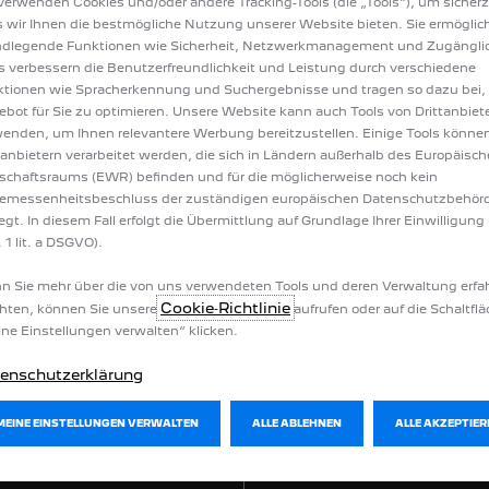
verwenden Cookies und/oder andere Tracking-Tools (die „Tools“), um sicherz
plus 2,6 l/100 km; CO
-Emission (gewichtet*) 58 g/km; CO
-Klasse B; be
 wir Ihnen die bestmögliche Nutzung unserer Website bieten. Sie ermöglic
2
2
ndlegende Funktionen wie Sicherheit, Netzwerkmanagement und Zugänglic
s verbessern die Benutzerfreundlichkeit und Leistung durch verschiedene
km; CO
-Klasse D //
E-5008:
Energieverbrauch 17,8-19,5 kWh/100 km; CO
2
2
tionen wie Spracherkennung und Suchergebnisse und tragen so dazu bei,
bot für Sie zu optimieren. Unsere Website kann auch Tools von Drittanbiet
plus 2,9 l/100 km; CO
-Emission (gewichtet*) 65 g/km; CO
-Klasse B; be
2
2
enden, um Ihnen relevantere Werbung bereitzustellen. Einige Tools könne
tanbietern verarbeitet werden, die sich in Ländern außerhalb des Europäisc
/km; CO
-Klasse E //
E-Rifter:
Energieverbrauch 18,3-19,2 kWh/100 km; C
schaftsraums (EWR) befinden und für die möglicherweise noch kein
2
emessenheitsbeschluss der zuständigen europäischen Datenschutzbehör
iegt. In diesem Fall erfolgt die Übermittlung auf Grundlage Ihrer Einwilligung 
8 g/km; CO
-Klasse G //
E-Traveller:
Energieverbrauch 24,1-25,1 kWh/100
2
 1 lit. a DSGVO).
ion 0 g/km; CO
-Klasse A; elektrische Reichweite (EAER) 350-216 km
 Sie mehr über die von uns verwendeten Tools und deren Verwaltung erfa
2
Cookie‑Richtlinie
hten, können Sie unsere
aufrufen oder auf die Schaltfl
ne Einstellungen verwalten“ klicken.
nutzung des Kraftstoffs durch das Fahrzeug ab, sondern werden auch vom
h von extern aufladbaren Hybridelektrofahrzeugen bei durchschnittliche
enschutzerklärung
MEINE EINSTELLUNGEN VERWALTEN
ALLE ABLEHNEN
ALLE AKZEPTIER