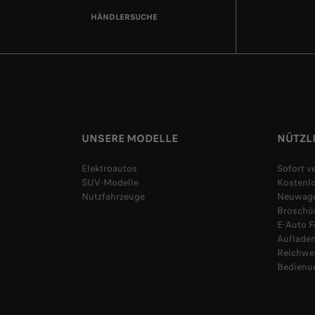
HÄNDLERSUCHE
UNSERE MODELLE
NÜTZL
Elektroautos
Sofort 
SUV-Modelle
Kostenl
Nutzfahrzeuge
Neuwage
Broschür
E-Auto 
Auflade
Reichwe
Bedienu