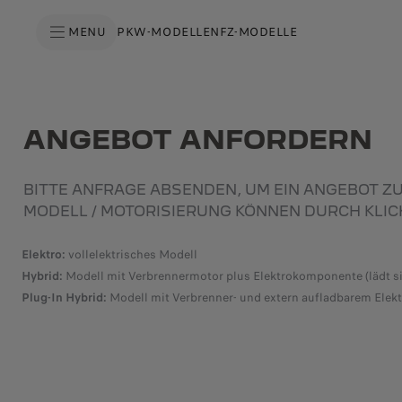
S
k
MENU
PKW-MODELLE
NFZ-MODELLE
i
p
t
o
S
C
k
o
i
n
p
t
t
ANGEBOT ANFORDERN
e
o
n
N
t
a
T
v
e
i
BITTE ANFRAGE ABSENDEN, UM EIN ANGEBOT 
x
g
t
a
MODELL / MOTORISIERUNG KÖNNEN DURCH KLIC
t
i
o
Elektro:
vollelektrisches Modell
n
T
Hybrid:
Modell mit Verbrennermotor plus Elektrokomponente (lädt si
e
Plug-In Hybrid:
Modell mit Verbrenner- und extern aufladbarem Elek
x
t