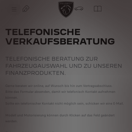
S
k
i
p
t
S
o
k
C
i
TELEFONISCHE
o
p
n
t
VERKAUFSBERATUNG
t
o
e
N
n
a
t
v
T
i
TELEFONISCHE BERATUNG ZUR
e
g
x
FAHRZEUGAUSWAHL UND ZU UNSEREN
a
t
t
FINANZPRODUKTEN.
i
o
n
Gerne beraten wir online, auf Wunsch bis hin zum Vertragsabschluss.
T
e
Bitte das Formular absenden, damit wir telefonisch Kontakt aufnehmen
x
können.
t
Sollte ein telefonischer Kontakt nicht möglich sein, schicken wir eine E-Mail.
Modell und Motorisierung können durch Klicken auf das Feld geändert
werden.