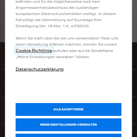
befinden und für die möglicherweise noch kein
Fahrverhalten und anderen nichttechnischen Faktoren beeinflusst. Gewichtete
Angemessenheitsbeschluss der zuständigen
Werte sind Mittelwerte für Kraftstoff- und Stromverbrauch von extern
europäischen Datenschutzbehörden vorliegt. In diesem
aufladbaren Hybridelektrofahrzeugen bei durchschnittlichem Nutzungsprofil
Fall erfolgt die Übermittlung auf Grundlage Ihrer
und täglichem Laden der Batterie.
Einwilligung (Art. 49 Abs. 1 lit. a DSGVO).
Wenn Sie mehr über die von uns verwendeten Tools und
deren Verwaltung erfahren möchten, können Sie unsere
Cookie‑Richtlinie
aufrufen oder auf die Schaltfläche
„Meine Einstellungen verwalten“ klicken.
HÄNDLERSUCHE
Datenschutzerklärung
MYPEUGEOT
ALLE AKZEPTIEREN
HILFE & KONTAKT
MEINE EINSTELLUNGEN VERWALTEN