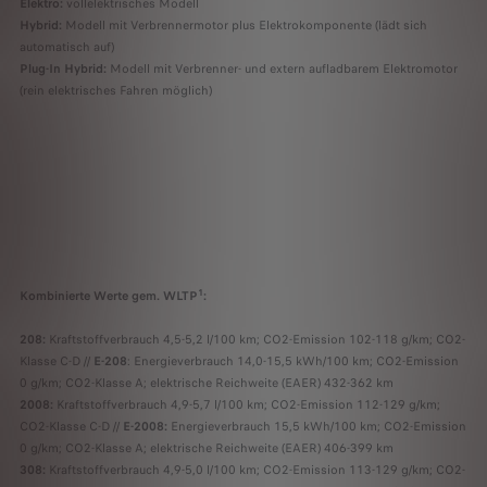
Elektro:
vollelektrisches Modell
Hybrid:
Modell mit Verbrennermotor plus Elektrokomponente (lädt sich
automatisch auf)
Plug-In Hybrid:
Modell mit Verbrenner- und extern aufladbarem Elektromotor
(rein elektrisches Fahren möglich)
1
Kombinierte Werte gem. WLTP
:
208:
Kraftstoffverbrauch 4,5-5,2 l/100 km; CO2-Emission 102-118 g/km; CO2-
Klasse C-D //
E-208
: Energieverbrauch 14,0-15,5 kWh/100 km; CO2-Emission
0 g/km; CO2-Klasse A; elektrische Reichweite (EAER) 432-362 km
2008:
Kraftstoffverbrauch 4,9-5,7 l/100 km; CO2-Emission 112-129 g/km;
CO2-Klasse C-D //
E-2008:
Energieverbrauch 15,5 kWh/100 km; CO2-Emission
0 g/km; CO2-Klasse A; elektrische Reichweite (EAER) 406-399 km
308:
Kraftstoffverbrauch 4,9-5,0 l/100 km; CO2-Emission 113-129 g/km; CO2-