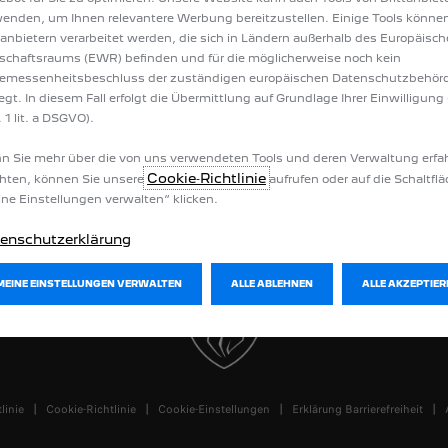
verfügbare Neuwagen
Werkstatttermin online vereinbaren
enden, um Ihnen relevantere Werbung bereitzustellen. Einige Tools könne
ose Fahrzeugbewertung
Pannenhilfe PEUGEOT Assistance
tanbietern verarbeitet werden, die sich in Ländern außerhalb des Europäisc
n konfigurieren
PEUGEOT Services Store
schaftsraums (EWR) befinden und für die möglicherweise noch kein
en & Preislisten
Zubehör
emessenheitsbeschluss der zuständigen europäischen Datenschutzbehör
Förderung
Wartung und Reparatur
iegt. In diesem Fall erfolgt die Übermittlung auf Grundlage Ihrer Einwilligung 
n
 1 lit. a DSGVO).
ite
ngsanleitungen
 Sie mehr über die von uns verwendeten Tools und deren Verwaltung erfa
Cookie‑Richtlinie
hten, können Sie unsere
aufrufen oder auf die Schaltfl
ne Einstellungen verwalten“ klicken.
enschutzerklärung
MEINE EINSTELLUNGEN VERWALTEN
ALLE ABLEHNEN
ALLE AKZEPTIER
linie
Cookie-Richtlinie
Cookie-Einstellungen
Erklärung Barrierefreiheit