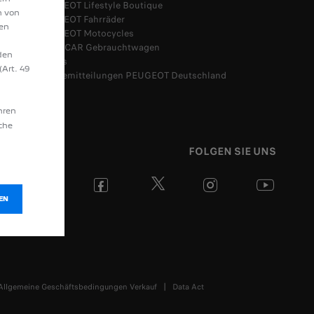
PEUGEOT Lifestyle Boutique
n von
PEUGEOT Fahrräder
hen
PEUGEOT Motocycles
SPOTICAR Gebrauchtwagen
den
Leasys
(Art. 49
Pressemitteilungen PEUGEOT Deutschland
hren
äche
FOLGEN SIE UNS
EN
Allgemeine Geschäftsbedingungen Verkauf
Data Act