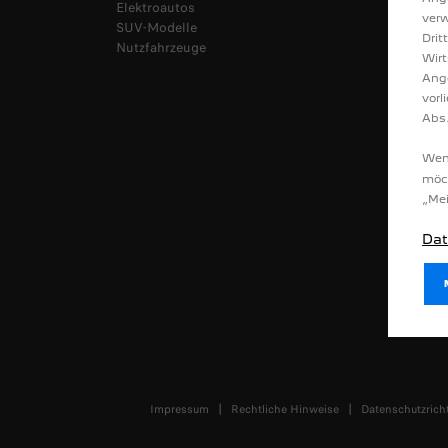
Elektroautos
Sofort 
verw
SUV-Modelle
Kostenl
Drit
Nutzfahrzeuge
Neuwage
Wirt
Broschür
Ang
E-Auto 
vorl
Auflade
Abs.
Reichwe
Bedienu
Wenn
möc
„Mei
Dat
Impressum
Rechtliche Hinweise
Datenschutzricht