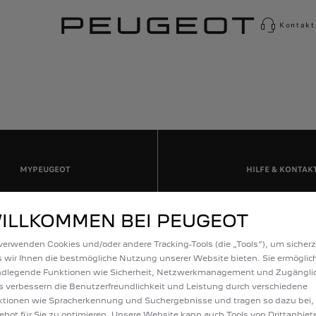
Kontakt
MYPEUGEOT
HILFE & KONTAK
ILLKOMMEN BEI PEUGEOT
verwenden Cookies und/oder andere Tracking-Tools (die „Tools“), um sicherz
 wir Ihnen die bestmögliche Nutzung unserer Website bieten. Sie ermöglic
ndlegende Funktionen wie Sicherheit, Netzwerkmanagement und Zugänglic
s verbessern die Benutzerfreundlichkeit und Leistung durch verschiedene
ICHE LINKS
PEUGEOT SERVICE
tionen wie Spracherkennung und Suchergebnisse und tragen so dazu bei,
bot für Sie zu optimieren. Unsere Website kann auch Tools von Drittanbiet