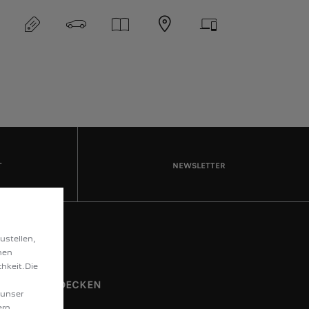
T
NEWSLETTER
ustellen,
hen
hkeit.Die
ENTDECKEN
 unser
ern