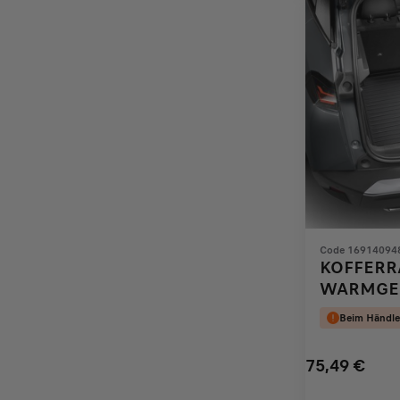
Code 16914094
KOFFERR
WARMGE
Beim Händle
75,49
€
Price
Quantity