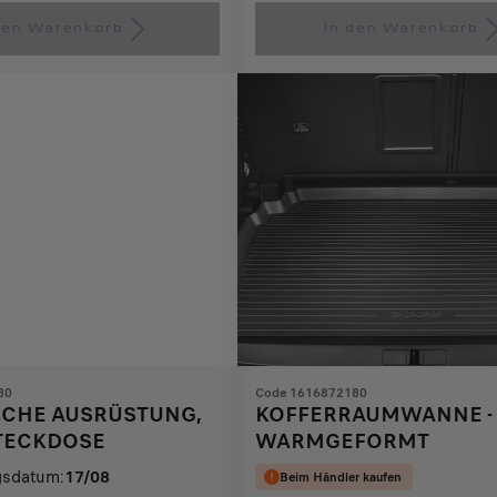
is
updated
den Warenkorb
In den Warenkorb
86,63
to:
€
1
80
Code 1616872180
SCHE AUSRÜSTUNG,
KOFFERRAUMWANNE -
STECKDOSE
WARMGEFORMT
gsdatum:
17/08
Beim Händler kaufen