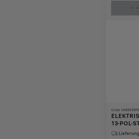
is
updated
In 
75,49
to:
€
1
Code 16880589
ELEKTRI
13-POL-
Lieferun