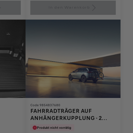
is
updated
In den Warenkorb
99,47
to:
€
1
Code 9854837680
FAHRRADTRÄGER AUF
ANHÄNGERKUPPLUNG - 2
FAHRRÄDER
Produkt nicht vorrätig