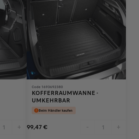
Code 1693692380
KOFFERRAUMWANNE -
UMKEHRBAR
Beim Händler kaufen
99,47
€
+
-
+
Price
Quantity