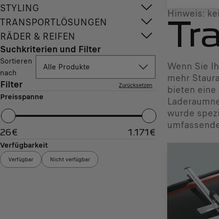
STYLING
Hinweis: ke
TRANSPORTLÖSUNGEN
Tr
RÄDER & REIFEN
Suchkriterien und Filter
Sortieren
Wenn Sie Ih
Alle Produkte
nach
mehr Staura
Filter
Zurücksetzen
bieten eine
Preisspanne
Laderaumnet
wurde spezi
umfassende 
26
€
1.171
€
Verfügbarkeit
Verfügbar
Nicht verfügbar