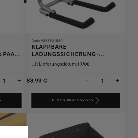
Code 9858801580
KLAPPBARE
6 PAAR
LADUNGSSICHERUNG -
ALUMINIUM
Lieferungsdatum:
17/08
83,93
€
+
-
+
Price
Quantity
is
updated
In den Warenkorb
83,93
to:
€
1