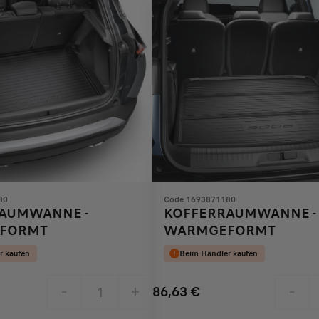
80
Code 1693871180
AUMWANNE -
KOFFERRAUMWANNE -
FORMT
WARMGEFORMT
r kaufen
Beim Händler kaufen
86,63
€
-
+
-
Price
Quantity