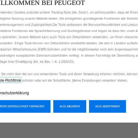
a
ILLKOMMEN BEI PEUGEOT
i
n
Jetzt kaufen, später zahlen
s
erwenden Cookies und/oder andere Tracking-Tools (die „Tools“), um sicherzustellen, dass wir Ihnen
t
7
ögliche Nutzung unserer Website bieten. Sie ermöglichen grundlegende Funktionen wie Sicherhe
i
1
erkmanagement und Zugänglichkeit.Die Tools verbessern die Benutzerfreundlichkeit und Leistu
t
hiedene Funktionen wie Spracherkennung und Suchergebnisse und tragen so dazu bei, unser A
,
y
u optimieren. Unsere Website kann auch Tools von Drittanbietern verwenden, um Ihnen relevant
7
tzustellen. Einige Tools können von Drittanbietern verarbeitet werden, die sich in Ländern außerh
u
0
äischen Wirtschaftsraums (EWR) befinden und für die möglicherweise noch kein Angemessenhei
p
€
uständigen europäischen Datenschutzbehörden vorliegt. In diesem Fall erfolgt die Übermittlung a
m vor der Sonneneinstrahlung geschützt und ein Temperaturans
d
lage Ihrer Einwilligung (Art. 49 Abs. 1 lit. a DSGVO).
vor neugierigen Blicken.
a
t
Sie mehr über die von uns verwendeten Tools und deren Verwaltung erfahren möchten, können
ie‑Richtlinie
aufrufen oder auf die Schaltfläche „Meine Einstellungen verwalten“ klicken.
e
d
nschutzerklärung
t
o
ungen
MEINE EINSTELLUNGEN VERWALTEN
ALLE ABLEHNEN
ALLE AKZEPTIEREN
:
1