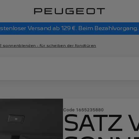
stenloser Versand ab 129 €. Beim Bezahlvorgang.
2 sonnenblenden - für scheiben der fondtüren
Code
1655235880
SATZ 