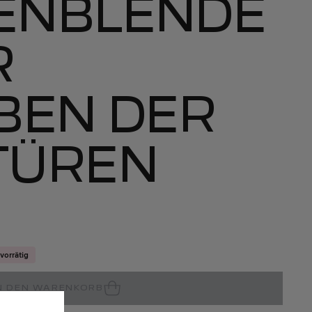
ENBLENDE
R
BEN DER
TÜREN
vorrätig
N DEN WARENKORB