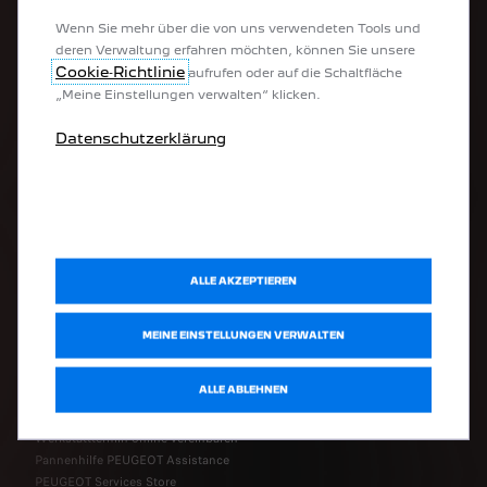
Elektroautos
Wenn Sie mehr über die von uns verwendeten Tools und
SUV-Modelle
deren Verwaltung erfahren möchten, können Sie unsere
Nutzfahrzeuge
Cookie‑Richtlinie
aufrufen oder auf die Schaltfläche
„Meine Einstellungen verwalten“ klicken.
NÜTZLICHE LINKS
Datenschutzerklärung
Sofort verfügbare Neuwagen
Kostenlose Fahrzeugbewertung
Neuwagen konfigurieren
Broschüren & Preislisten
E-Auto Förderung
Aufladen
ALLE AKZEPTIEREN
Reichweite
Bedienungsanleitungen
MEINE EINSTELLUNGEN VERWALTEN
PEUGEOT SERVICE
ALLE ABLEHNEN
Werkstatttermin online vereinbaren
Pannenhilfe PEUGEOT Assistance
PEUGEOT Services Store