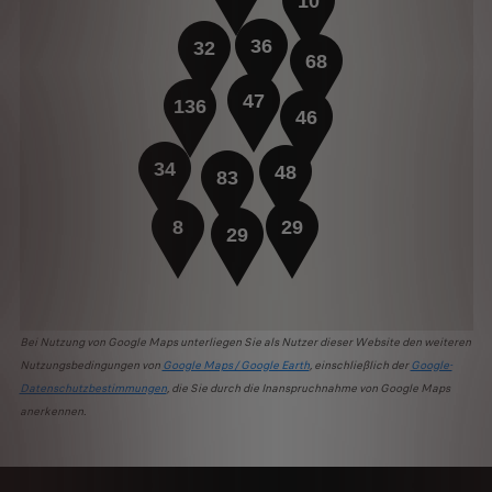
10
36
32
68
47
136
46
34
48
83
8
29
29
Bei Nutzung von Google Maps unterliegen Sie als Nutzer dieser Website den weiteren
Nutzungsbedingungen von
Google Maps / Google Earth
, einschließlich der
Google-
Datenschutzbestimmungen
, die Sie durch die Inanspruchnahme von Google Maps
anerkennen.