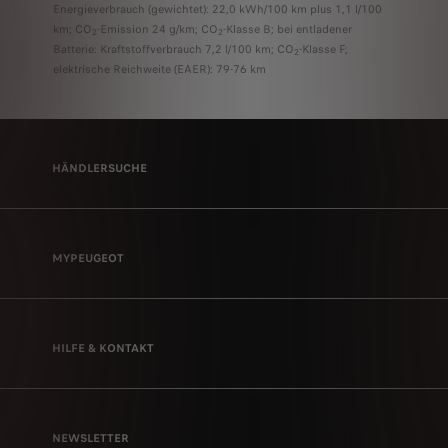
Energieverbrauch (gewichtet): 22,0 kWh/100 km plus 1,1 l/100
km; CO
-Emission 24 g/km; CO
-Klasse B; bei entladener
2
2
Batterie: Kraftstoffverbrauch 7,2 l/100 km; CO
-Klasse F;
2
elektrische Reichweite (EAER): 79-76 km
HÄNDLERSUCHE
MYPEUGEOT
HILFE & KONTAKT
NEWSLETTER