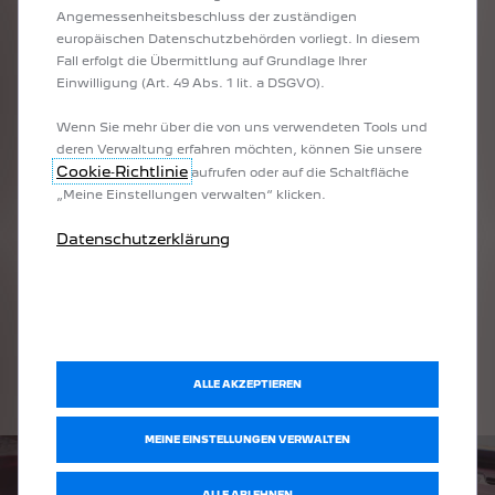
großzügigen Innenraum und modernster Technologie.​
Angemessenheitsbeschluss der zuständigen
Der kompakte
PEUGEOT 2008 HYBRID
ist mit einem Mild-
europäischen Datenschutzbehörden vorliegt. In diesem
Hybrid-System ausgestattet, das den Verbrennungsmotor
Fall erfolgt die Übermittlung auf Grundlage Ihrer
beim Beschleunigen unterstützt und für mehr Effizienz im
Einwilligung (Art. 49 Abs. 1 lit. a DSGVO).
Alltag sorgt. Ideal für den Stadtverkehr, bietet er ein
dynamisches Fahrerlebnis, ein digitales Cockpit und
Wenn Sie mehr über die von uns verwendeten Tools und
überraschend viel Platz – perfekt für urbane Mobilität mit
deren Verwaltung erfahren möchten, können Sie unsere
Stil.​
Cookie‑Richtlinie
aufrufen oder auf die Schaltfläche
Der geräumige
PEUGEOT 5008 HYBRID
und
5008 Plug-In
„Meine Einstellungen verwalten“ klicken.
HYBRID
bieten bis zu sieben Sitze und maximale
Flexibilität für Familien und Vielreisende. Auch hier ergänzt
Datenschutzerklärung
das Night Vision²-System die umfangreiche
Sicherheitsausstattung ideal – besonders bei Nachtfahrten
oder schwierigen Sichtverhältnissen.​
Mit den Hybrid-SUV von PEUGEOT genießen Sie nicht nur
nachhaltige Mobilität, sondern auch ein hohes Maß an
Sicherheit – bei Tag und bei Nacht.
ALLE AKZEPTIEREN
MEINE EINSTELLUNGEN VERWALTEN