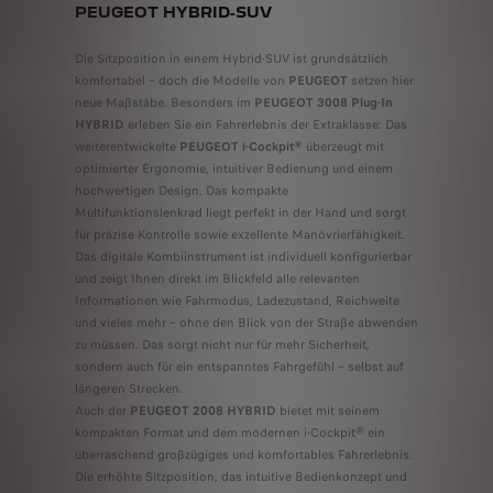
PEUGEOT HYBRID-SUV
Die Sitzposition in einem Hybrid-SUV ist grundsätzlich
komfortabel – doch die Modelle von
PEUGEOT
setzen hier
neue Maßstäbe. Besonders im
PEUGEOT 3008 Plug-In
HYBRID
erleben Sie ein Fahrerlebnis der Extraklasse: Das
weiterentwickelte
PEUGEOT i-Cockpit®
überzeugt mit
optimierter Ergonomie, intuitiver Bedienung und einem
hochwertigen Design. Das kompakte
Multifunktionslenkrad liegt perfekt in der Hand und sorgt
für präzise Kontrolle sowie exzellente Manövrierfähigkeit.
Das digitale Kombiinstrument ist individuell konfigurierbar
und zeigt Ihnen direkt im Blickfeld alle relevanten
Informationen wie Fahrmodus, Ladezustand, Reichweite
und vieles mehr – ohne den Blick von der Straße abwenden
zu müssen. Das sorgt nicht nur für mehr Sicherheit,
sondern auch für ein entspanntes Fahrgefühl – selbst auf
längeren Strecken.​
Auch der
PEUGEOT 2008 HYBRID
bietet mit seinem
kompakten Format und dem modernen i-Cockpit® ein
überraschend großzügiges und komfortables Fahrerlebnis.
Die erhöhte Sitzposition, das intuitive Bedienkonzept und