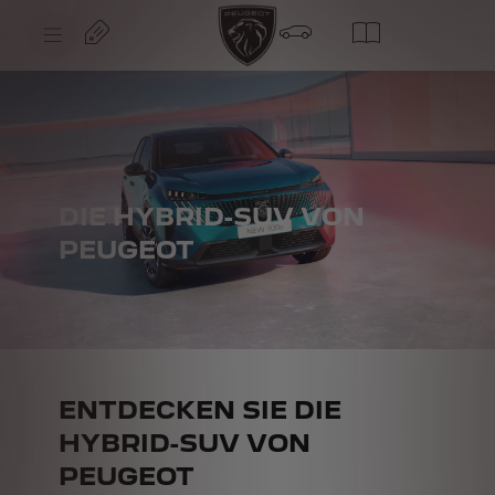
S
k
i
p
t
S
o
k
C
i
o
p
n
t
t
o
e
N
n
a
t
v
T
DIE HYBRID-SUV VON
i
e
g
x
PEUGEOT
a
t
t
i
o
n
T
e
x
t
ENTDECKEN SIE DIE
HYBRID-SUV VON
PEUGEOT