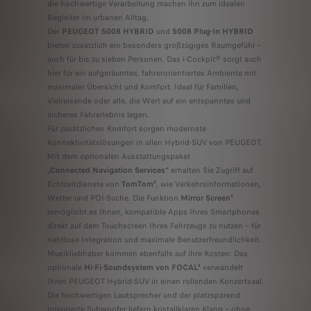
die hochwertige Verarbeitung machen ihn zum idealen
Begleiter im urbanen Alltag.​
Der
PEUGEOT 5008 HYBRID
und
5008 Plug-In HYBRID
bieten zusätzlich ein besonders großzügiges Raumgefühl –
auch für bis zu sieben Personen. Das i-Cockpit® sorgt auch
hier für ein aufgeräumtes, fahrerorientiertes Ambiente mit
maximaler Übersicht und Komfort. Ideal für Familien,
Vielreisende oder alle, die Wert auf ein entspanntes und
sicheres Fahrerlebnis legen.​
Für zusätzlichen Komfort sorgen modernste
Konnektivitätslösungen in allen Hybrid-SUV von PEUGEOT.
Mit dem optionalen Ausstattungspaket
„Connected Navigation Services“
erhalten Sie Zugriff auf
Echtzeitdienste von
TomTom³
, wie Verkehrsinformationen,
Wetter und POI-Suche. Die Funktion
Mirror Screen⁴
ermöglicht es Ihnen, kompatible Apps Ihres Smartphones
direkt auf dem Touchscreen Ihres Fahrzeugs zu nutzen – für
nahtlose Integration und maximale Benutzerfreundlichkeit.​
Musikliebhaber kommen ebenfalls auf ihre Kosten: Das
optionale
Hi-Fi-Soundsystem von FOCAL²
verwandelt
Ihren PEUGEOT Hybrid-SUV in einen rollenden Konzertsaal.
Die hochwertigen Lautsprecher und der platzsparend
integrierte Subwoofer liefern kristallklaren Klang – ohne