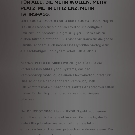
FÜR ALLE, DIE MEHR WOLLEN: MEHR
PLATZ, MEHR EFFIZIENZ, MEHR
FAHRSPASS.
Der PEUGEOT 5008 HYBRID
und
PEUGEOT 5008 Plug-In
HYBRID
stehen für ein neues Level an Vielseitigkeit,
Effizienz und Komfort. Als großzügiger SUV mit bis zu
sieben Sitzen bietet der 5008 nicht nur Raum für die ganze
Familie, sondern auch modernste Hybridtechnologie für
ein nachhaltiges und dynamisches Fahrerlebnis.​
Mit dem
PEUGEOT 5008 HYBRID
genießen Sie die
Vorteile eines Mild-Hybrid-Systems, das den
Verbrennungsmotor durch einen Elektromotor unterstützt.
Dies sorgt für einen geringeren Verbrauch, mehr
Fahrkomfort und ein besonders sanftes Ansprechverhalten
– ideal für den täglichen Stadtverkehr und längere
Strecken.​
Der
PEUGEOT 5008 Plug-In HYBRID
geht noch einen
Schritt weiter: Mit einer elektrischen Reichweite, die für
viele Alltagsfahrten ausreicht, können Sie lokal
emissionsfrei und nahezu geräuschlos unterwegs sein. Der