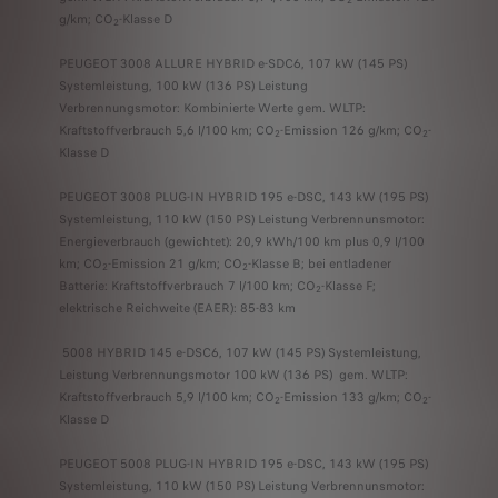
2
g/km; CO
-Klasse D
2
PEUGEOT 3008 ALLURE HYBRID e-SDC6, 107 kW (145 PS)
Systemleistung, 100 kW (136 PS) Leistung
Verbrennungsmotor: Kombinierte Werte gem. WLTP:
Kraftstoffverbrauch 5,6 l/100 km; CO
-Emission 126 g/km; CO
-
2
2
Klasse D
PEUGEOT 3008 PLUG-IN HYBRID 195 e-DSC, 143 kW (195 PS)
Systemleistung, 110 kW (150 PS) Leistung Verbrennunsmotor:
Energieverbrauch (gewichtet): 20,9 kWh/100 km plus 0,9 l/100
km; CO
-Emission 21 g/km; CO
-Klasse B; bei entladener
2
2
Batterie: Kraftstoffverbrauch 7 l/100 km; CO
-Klasse F;
2
elektrische Reichweite (EAER): 85-83 km
5008 HYBRID 145 e-DSC6, 107 kW (145 PS) Systemleistung,
Leistung Verbrennungsmotor 100 kW (136 PS) gem. WLTP:
Kraftstoffverbrauch 5,9 l/100 km; CO
-Emission 133 g/km; CO
-
2
2
Klasse D
PEUGEOT 5008 PLUG-IN HYBRID 195 e-DSC, 143 kW (195 PS)
Systemleistung, 110 kW (150 PS) Leistung Verbrennunsmotor: