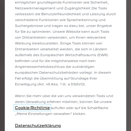
ermöglichen grundlegende Funktionen wie Sicherheit,
unter der linken Sonnenblende. Ebenso ist es wichtig den
Netzwerkmanagement und Zugänglichkeit.Die Tools
Rettungskräften mitzuteilen, dass Sie eine Rettungskarte
verbessern die Benutzerfreundlichkeit und Leistung durch
mitführen.
verschiedene Funktionen wie Spracherkennung und
Suchergebnisse und tragen so dazu bei, unser Angebot
für Sie zu optimieren. Unsere Website kann auch Tools
von Drittanbietern verwenden, um Ihnen relevantere
Werbung bereitzustellen. Einige Tools können von
ZU DEN RETTUNGSDATENBLÄTTERN
Drittanbietern verarbeitet werden, die sich in Ländern
außerhalb des Europäischen Wirtschaftsraums (EWR)
befinden und für die möglicherweise noch kein
Angemessenheitsbeschluss der zuständigen
europäischen Datenschutzbehörden vorliegt. In diesem
Fall erfolgt die Übermittlung auf Grundlage Ihrer
KONTAKT BIE EINEM
Einwilligung (Art. 49 Abs. 1 lit. a DSGVO).
UNFALL ODER EINER
Wenn Sie mehr über die von uns verwendeten Tools und
PANNE
deren Verwaltung erfahren möchten, können Sie unsere
Cookie‑Richtlinie
aufrufen oder auf die Schaltfläche
Bei einem Unfall
Bei einer Panne kontaktieren
„Meine Einstellungen verwalten“ klicken.
kontaktieren Sie
Sie
Polizei: 110
Deutschland: 0800 66 66
Datenschutzerklärung
Rettung: 112
406