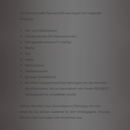
Für eine schnelle Pannenhilfe benötigen wir folgende
Angaben:
Vor- und Nachnamen
Handynummer für Rückantworten
Fahrgestellnummer (17-stellig)
Marke
Typ
Farbe
Kennzeichen
Ausfallursache
genauer Schadenort
Bei einer Langzeitmobilität benötigen wir die Nummer
der Wertmarke, die im Serviceheft von Ihrem PEUGEOT
Vertragspartner eingeklebt wurde.
Führen Sie stets zwei Exemplare im Fahrzeug mit sich -
eines für Sie und ein weiteres für den Unfallgegner. Drucken
Sie sich die Formulare hier kostenlos aus.