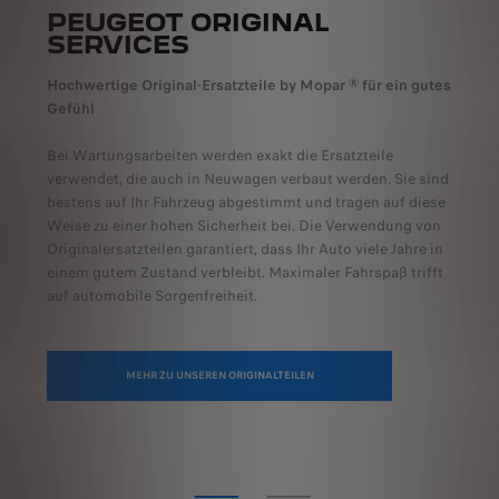
PEUGEOT ORIGINAL
SERVICES
Hochwertige Original-Ersatzteile by Mopar ®​ für ein gutes
Gefühl
Bei Wartungsarbeiten werden exakt die Ersatzteile
verwendet, die auch in Neuwagen verbaut werden. Sie sind
bestens auf Ihr Fahrzeug abgestimmt und tragen auf diese
Weise zu einer hohen Sicherheit bei. Die Verwendung von
Originalersatzteilen garantiert, dass Ihr Auto viele Jahre in
einem gutem Zustand verbleibt. Maximaler Fahrspaß trifft
auf automobile Sorgenfreiheit.
MEHR ZU UNSEREN ORIGINALTEILEN