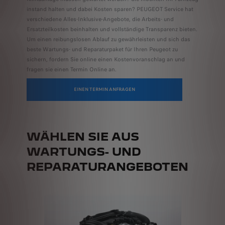
instand halten und dabei Kosten sparen? PEUGEOT Service hat
verschiedene Alles-Inklusive-Angebote, die Arbeits- und
Ersatzteilkosten beinhalten und vollständige Transparenz bieten.
Um einen reibungslosen Ablauf zu gewährleisten und sich das
beste Wartungs- und Reparaturpaket für Ihren Peugeot zu
sichern, fordern Sie online einen Kostenvoranschlag an und
fragen sie einen Termin Online an.
EINEN TERMIN ANFRAGEN
WÄHLEN SIE AUS
WARTUNGS- UND
REPARATURANGEBOTEN