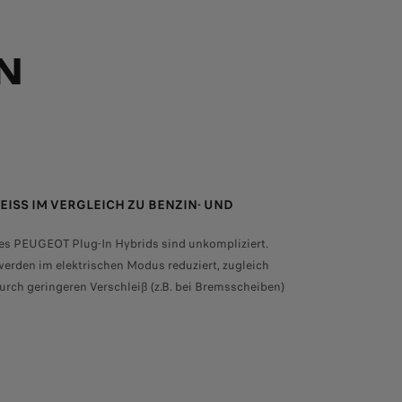
N
SS IM VERGLEICH ZU BENZIN- UND D
S): KRAFTSTOFFVERBRAUCH (GEWICHTET, KOMBINIERT) IN 
es PEUGEOT Plug-In Hybrids sind unkompliziert.
erden im elektrischen Modus reduziert, zugleich
ch geringeren Verschleiß (z.B. bei Bremsscheiben)