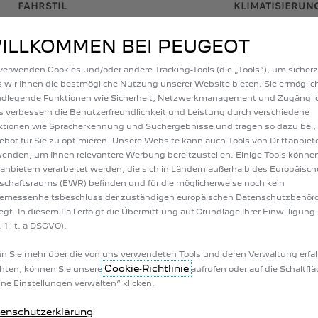
FAHRSTIL
KLIMATISIERUN
it einem ruhigen und
Schränken Sie, wenn möglich,
räglichen Fahrstil können Sie
von Heizung und Klimaanlage e
ILLKOMMEN BEI PEUGEOT
e Reichweite optimieren.
zu 30 % Ihrer Reichweite be
verwenden Cookies und/oder andere Tracking-Tools (die „Tools“), um sicherz
können.
 wir Ihnen die bestmögliche Nutzung unserer Website bieten. Sie ermöglic
ndlegende Funktionen wie Sicherheit, Netzwerkmanagement und Zugänglic
s verbessern die Benutzerfreundlichkeit und Leistung durch verschiedene
tionen wie Spracherkennung und Suchergebnisse und tragen so dazu bei,
bot für Sie zu optimieren. Unsere Website kann auch Tools von Drittanbiet
enden, um Ihnen relevantere Werbung bereitzustellen. Einige Tools könne
tanbietern verarbeitet werden, die sich in Ländern außerhalb des Europäisc
SIE DIE KONTROLLE
schaftsraums (EWR) befinden und für die möglicherweise noch kein
emessenheitsbeschluss der zuständigen europäischen Datenschutzbehör
MOBILITÄT
iegt. In diesem Fall erfolgt die Übermittlung auf Grundlage Ihrer Einwilligung 
 1 lit. a DSGVO).
uvor. Ihre Fahrten werden optimiert und bei einer Panne oder einem Un
 Sie mehr über die von uns verwendeten Tools und deren Verwaltung erfa
celeistungen online verwalten. Sie können sogar Ladevorgänge und die K
Cookie‑Richtlinie
hten, können Sie unsere
aufrufen oder auf die Schaltfl
ne Einstellungen verwalten“ klicken.
enschutzerklärung