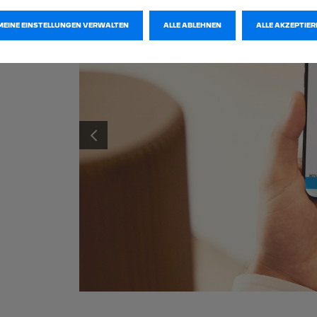
MEINE EINSTELLUNGEN VERWALTEN
ALLE ABLEHNEN
ALLE AKZEPTIER
Laden Sie Ihr Fahrzeug an einer der 1.000.000
Während Ihr 
Ladestationen in ganz Europa ohne Verzögerung auf.
Smartphone di
ZURÜCK
Entdecken Sie zudem smarte Ladelösungen für zuhause.
und schon ab
und Reichwei
ENTDECKEN SIE
FREE2MOVE LADELÖSUNGEN
ENT