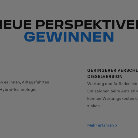
NEUE PERSPEKTIVE
GEWINNEN
GERINGERER VERSCHLEI
IESELVERSION
G-IN HYBRID 180 E-EAT8 STOP & START, 133 KW (180 P
n es Ihnen, Alltagsfahrten
Wartung und Aufladen ein
 Hybrid-Technologie
Emissionen beim Antrieb w
können Wartungskosten dur
sinken.
Mehr erfahren