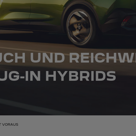
CH UND REICHW
UG-IN HYBRIDS
T VORAUS