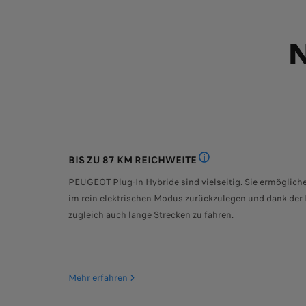
BIS ZU 87 KM REICHWEITE
PEUGEOT 308 SW PLU
PEUGEOT Plug-In Hybride sind vielseitig. Sie ermögliche
im rein elektrischen Modus zurückzulegen und dank der
zugleich auch lange Strecken zu fahren.
Mehr erfahren