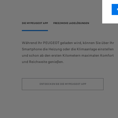
DIE MYPEUGEOT APP
FREE2MOVE LADELÖSUNGEN
Während Ihr PEUGEOT geladen wird, können Sie über Ihr
ng auf.
Smartphone die Heizung oder die Klimaanlage einstellen
r zuhause.
und schon ab den ersten Kilometern maximalen Komfort
und Reichweite genießen.
ENTDECKEN SIE DIE MYPEUGEOT APP