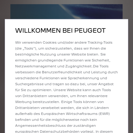
WILLKOMMEN BEI PEUGEOT
Wir verwenden Cookies und/oder andere Tracking-Tools
(die „Tools“), um sicherzustellen, dass wir Ihnen die
bestmögliche Nutzung unserer Website bieten. Sie
ermöglichen grundlegende Funktionen wie Sicherheit,
Netzwerkmanagement und Zugänglichkeit.Die Tools
verbessern die Benutzerfreundlichkeit und Leistung durch
verschiedene Funktionen wie Spracherkennung und
DER PEUGEOT
Suchergebnisse und tragen so dazu bei, unser Angebot
5
PLUS
SERVICE
für Sie zu optimieren. Unsere Website kann auch Tools
von Drittanbietern verwenden, um Ihnen relevantere
Für viele PEUGEOT Pkw ab 5 Jahren nach
Werbung bereitzustellen. Einige Tools können von
Erstzulassung erhalten Sie bei uns
Top-
Drittanbietern verarbeitet werden, die sich in Ländern
Verschleißreparaturen inklusive Montage zu
außerhalb des Europäischen Wirtschaftsraums (EWR)
sensationellen Komplettpreisen.
befinden und für die möglicherweise noch kein
Angemessenheitsbeschluss der zuständigen
europäischen Datenschutzbehörden vorliegt. In diesem