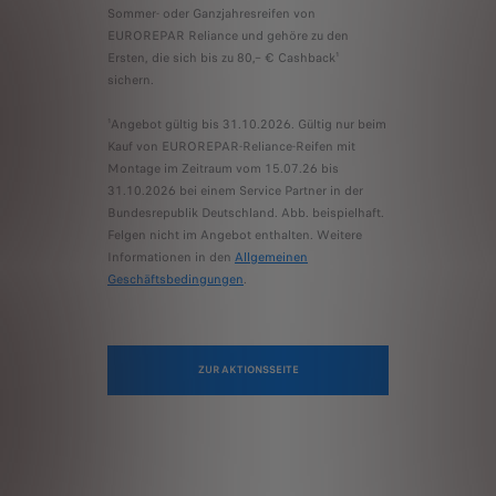
Sommer- oder Ganzjahresreifen von
EUROREPAR Reliance und gehöre zu den
Ersten, die sich bis zu 80,– € Cashback¹
sichern.
¹Angebot gültig bis 31.10.2026. Gültig nur beim
Kauf von EUROREPAR-Reliance-Reifen mit
Montage im Zeitraum vom 15.07.26 bis
31.10.2026 bei einem Service Partner in der
Bundesrepublik Deutschland. Abb. beispielhaft.
Felgen nicht im Angebot enthalten. Weitere
Informationen in den
Allgemeinen
Geschäftsbedingungen
.
ZUR AKTIONSSEITE