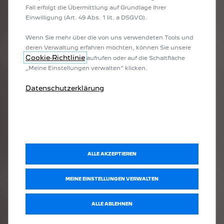
Fall erfolgt die Übermittlung auf Grundlage Ihrer
MEHR ERFAHREN
Einwilligung (Art. 49 Abs. 1 lit. a DSGVO).
Wenn Sie mehr über die von uns verwendeten Tools und
deren Verwaltung erfahren möchten, können Sie unsere
Cookie‑Richtlinie
aufrufen oder auf die Schaltfläche
„Meine Einstellungen verwalten“ klicken.
Datenschutzerklärung
ALLE AKZEPTIEREN
MEINE EINSTELLUNGEN VERWALTEN
UVV-SERVICE
Vorsicht ist besser als Nachsicht – erst Recht in
ALLE ABLEHNEN
Sachen Arbeitssicherheit im Rahmen der
Unfallverhütungsvorschrift (UVV)!