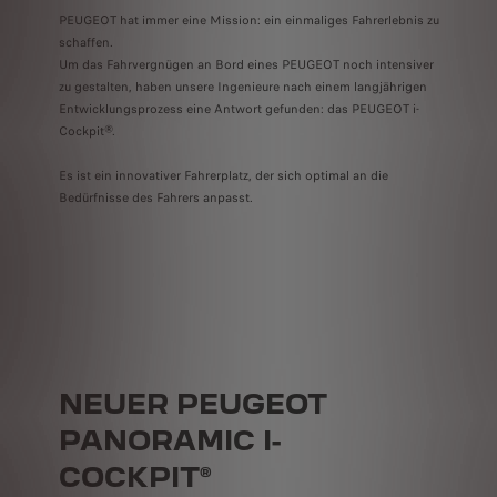
PEUGEOT hat immer eine Mission: ein einmaliges Fahrerlebnis zu
schaffen.
Um das Fahrvergnügen an Bord eines PEUGEOT noch intensiver
zu gestalten, haben unsere Ingenieure nach einem langjährigen
Entwicklungsprozess eine Antwort gefunden: das PEUGEOT i-
Cockpit®.
Es ist ein innovativer Fahrerplatz, der sich optimal an die
Bedürfnisse des Fahrers anpasst.
NEUER PEUGEOT
PANORAMIC I-
COCKPIT®