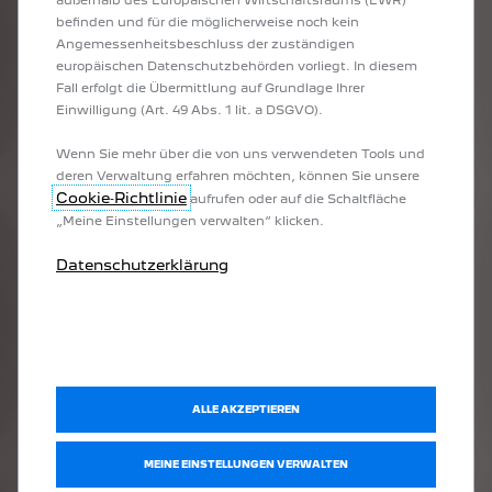
außerhalb des Europäischen Wirtschaftsraums (EWR)
befinden und für die möglicherweise noch kein
Angemessenheitsbeschluss der zuständigen
europäischen Datenschutzbehörden vorliegt. In diesem
Fall erfolgt die Übermittlung auf Grundlage Ihrer
Einwilligung (Art. 49 Abs. 1 lit. a DSGVO).
ALLE UNSERE MODELLE
Wenn Sie mehr über die von uns verwendeten Tools und
SIND
deren Verwaltung erfahren möchten, können Sie unsere
MIT DEM PEUGEOT I-
Cookie‑Richtlinie
aufrufen oder auf die Schaltfläche
„Meine Einstellungen verwalten“ klicken.
COCKPIT® AUSGESTATTET
Datenschutzerklärung
Willkommen in einer digitalen Welt voller Fahrspaß! Entdecken
Sie das ultimative Fahrerlebnis in unseren Fahrzeugen mit dem
innovativen PEUGEOT i-Cockpit®.
ALLE AKZEPTIEREN
MEINE EINSTELLUNGEN VERWALTEN