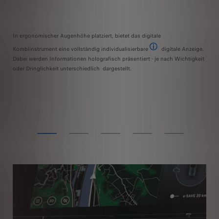
M
et:
In ergonomischer Augenhöhe platziert, bietet das digitale
En
er
Kombiinstrument eine vollständig individualisierbare
digitale Anzeige.
vorzugsweise, wenn das Fahr
mi
Dabei werden Informationen holografisch präsentiert - je nach Wichtigkeit
oder Dringlichkeit unterschiedlich dargestellt.