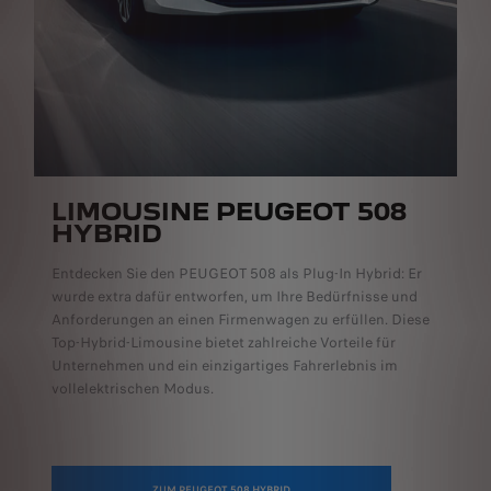
LIMOUSINE PEUGEOT 508
HYBRID
Entdecken Sie den PEUGEOT 508 als Plug-In Hybrid: Er
wurde extra dafür entworfen, um Ihre Bedürfnisse und
Anforderungen an einen Firmenwagen zu erfüllen. Diese
Top-Hybrid-Limousine bietet zahlreiche Vorteile für
Unternehmen und ein einzigartiges Fahrerlebnis im
vollelektrischen Modus.
ZUM PEUGEOT 508 HYBRID