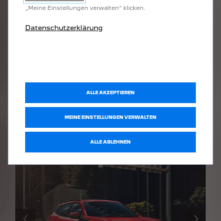
„Meine Einstellungen verwalten“ klicken.
ZUM NEUEN PEUGEOT 308 SW
ZUM PEUGEOT 508 SW
Datenschutzerklärung
SUV
ALLE AKZEPTIEREN
MEINE EINSTELLUNGEN VERWALTEN
ALLE ABLEHNEN