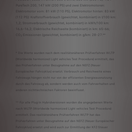
PureTech 200, 147 kW (200 PS) und zwei Elektromotoren:
Elektromotor vorn: 81 kW (110 PS), Elektromotor hinten: 83 kW
(112 PS): Kraftstoffverbrauch (gewichtet, kombiniert) in l/100 km:
1,2; Stromverbrauch (gewichtet, kombiniert) in kWh/100 km:
16,6–16,2; Elektrische Reichweite (kombiniert) in km: 65–66;
CO
-Emissionen (gewichtet, kombiniert) in g/km: 28–27.**
2
* Die Werte wurden nach dem realitätsnäheren Prüfverfahren WLTP
(Worldwide harmonized Light vehicles Test Procedure) ermittelt, das
das Prüfverfahren unter Bezugnahme auf den NEFZ (Neuer
Europäischer Fahrzyklus) ersetzt. Verbrauch und Reichweite eines
Fahrzeugs hängen nicht nur von der effizienten Energieausnutzung
durch das Fahrzeug ab, sondern werden auch vom Fahrverhalten und
anderen nichttechnischen Faktoren beeinflusst.
** Für alle Plug-In Hybridversionen wurden die angegebenen Werte
nach WLTP (Worldwide harmonized Light vehicles Test Procedure)
ermittelt. Das realitätsnähere Prüfverfahren WLTP hat das
Prüfverfahren unter Bezugnahme auf den NEFZ (Neuer Europäischer
Fahrzyklus) ersetzt und wird auch zur Ermittlung der KFZ-Steuer