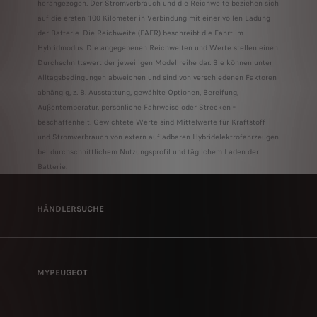
herangezogen. Der Stromverbrauch und die Reichweite beziehen sich
auf die ersten 100 Kilometer in Verbindung mit einer vollen Ladung
der Batterie. Die Reichweite (EAER) beschreibt die Fahrt im
Hybridmodus. Die angegebenen Reichwei­ten und Werte stellen einen
Durchschnittswert der jeweiligen Modellreihe dar. Sie können unter
Alltagsbedingungen abweichen und sind von verschiedenen Faktoren
abhängig, z. B. Ausstattung, gewählte Optionen, Bereifung,
Außentemperatur, persönliche Fahrweise oder Strecken­
beschaffenheit. Gewichtete Werte sind Mittelwerte für Kraftstoff-
und Stromverbrauch von extern aufladbaren Hybridelektrofahrzeugen
bei durchschnittlichem Nutzungsprofil und täglichem Laden der
Batterie.
HÄNDLERSUCHE
MYPEUGEOT