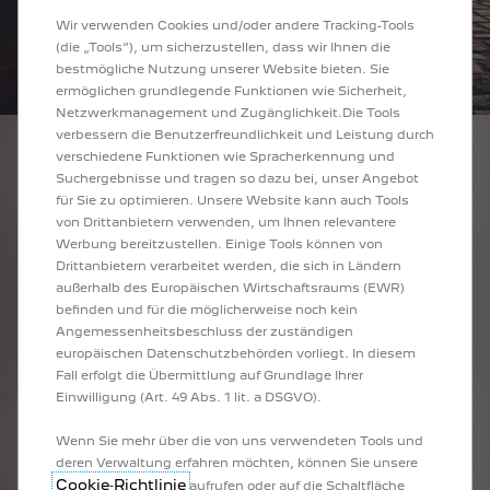
Wir verwenden Cookies und/oder andere Tracking-Tools
(die „Tools“), um sicherzustellen, dass wir Ihnen die
bestmögliche Nutzung unserer Website bieten. Sie
ermöglichen grundlegende Funktionen wie Sicherheit,
Netzwerkmanagement und Zugänglichkeit.Die Tools
verbessern die Benutzerfreundlichkeit und Leistung durch
verschiedene Funktionen wie Spracherkennung und
KOMBIS
Suchergebnisse und tragen so dazu bei, unser Angebot
für Sie zu optimieren. Unsere Website kann auch Tools
von Drittanbietern verwenden, um Ihnen relevantere
Werbung bereitzustellen. Einige Tools können von
308 SW
508 SW
Drittanbietern verarbeitet werden, die sich in Ländern
außerhalb des Europäischen Wirtschaftsraums (EWR)
befinden und für die möglicherweise noch kein
Angemessenheitsbeschluss der zuständigen
europäischen Datenschutzbehörden vorliegt. In diesem
Fall erfolgt die Übermittlung auf Grundlage Ihrer
Erleben Sie den neuen Kombi PEUGEOT 308 SW mit seinem
Entdecken Sie den PEUGEOT 508 SW, einen Hightech-Kombi mit
Einwilligung (Art. 49 Abs. 1 lit. a DSGVO).
eleganten Design und der neuesten Technologie, die sich ganz an die
wirkungsvollem Design, das speziell für den Businessgebrauch
Bedürfnisse von Firmenkunden richtet.
entwickelt wurde, um den Anforderungen von Geschäftsanwendern
Wenn Sie mehr über die von uns verwendeten Tools und
gerecht zu werden.
deren Verwaltung erfahren möchten, können Sie unsere
Cookie‑Richtlinie
aufrufen oder auf die Schaltfläche