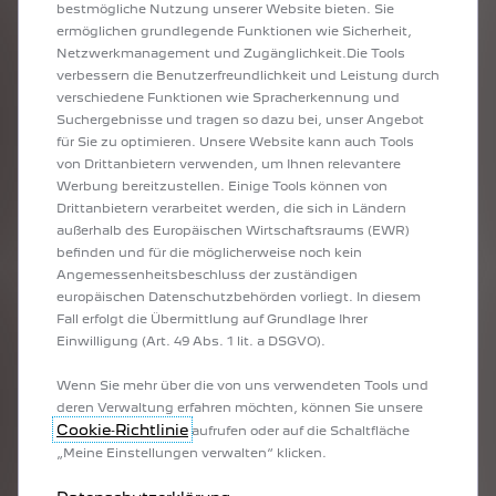
bestmögliche Nutzung unserer Website bieten. Sie
Können Dritte auf Ihre Daten zugreifen?
ermöglichen grundlegende Funktionen wie Sicherheit,
Ja, aber nur, wenn Sie dies genehmigen. Sie können
einem Dritten (z. B. einer Werkstatt, einem
Netzwerkmanagement und Zugänglichkeit.Die Tools
Versicherer oder einem Dienstleister) unter den im
verbessern die Benutzerfreundlichkeit und Leistung durch
Datengesetz festgelegten Bedingungen den Zugriff
verschiedene Funktionen wie Spracherkennung und
auf Ihre Daten erlauben
Suchergebnisse und tragen so dazu bei, unser Angebot
für Sie zu optimieren. Unsere Website kann auch Tools
von Drittanbietern verwenden, um Ihnen relevantere
Werbung bereitzustellen. Einige Tools können von
Wie lange haben Sie Zugriff auf Ihre Daten
Drittanbietern verarbeitet werden, die sich in Ländern
Sie können gemäß den
außerhalb des Europäischen Wirtschaftsraums (EWR)
Datenaufbewahrungsrichtlinien der Stellantis
befinden und für die möglicherweise noch kein
Group auf die auf den Servern von Stellantis
gespeicherten Daten zugreifen.
Angemessenheitsbeschluss der zuständigen
europäischen Datenschutzbehörden vorliegt. In diesem
Fall erfolgt die Übermittlung auf Grundlage Ihrer
Einwilligung (Art. 49 Abs. 1 lit. a DSGVO).
Gilt das Datengesetz auch für Gebrauchtfahrzeuge?
Wenn Sie mehr über die von uns verwendeten Tools und
Ja. Sowohl neue als auch gebrauchte vernetzte
Fahrzeuge sind davon betroffen.
deren Verwaltung erfahren möchten, können Sie unsere
Cookie‑Richtlinie
aufrufen oder auf die Schaltfläche
„Meine Einstellungen verwalten“ klicken.