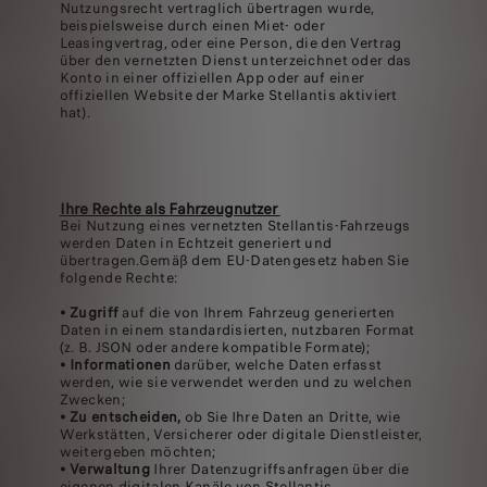
Nutzungsrecht vertraglich übertragen wurde,
beispielsweise durch einen Miet- oder
Leasingvertrag, oder eine Person, die den Vertrag
über den vernetzten Dienst unterzeichnet oder das
Konto in einer offiziellen App oder auf einer
offiziellen Website der Marke Stellantis aktiviert
hat).
Ihre Rechte als Fahrzeugnutzer
Bei Nutzung eines vernetzten Stellantis-Fahrzeugs
werden Daten in Echtzeit generiert und
übertragen.Gemäß dem EU-Datengesetz haben Sie
folgende Rechte:
•
Zugriff
auf die von Ihrem Fahrzeug generierten
Daten in einem standardisierten, nutzbaren Format
(z. B. JSON oder andere kompatible Formate);
•
Informationen
darüber, welche Daten erfasst
werden, wie sie verwendet werden und zu welchen
Zwecken;
•
Zu entscheiden,
ob Sie Ihre Daten an Dritte, wie
Werkstätten, Versicherer oder digitale Dienstleister,
weitergeben möchten;
•
Verwaltung
Ihrer Datenzugriffsanfragen über die
eigenen digitalen Kanäle von Stellantis.