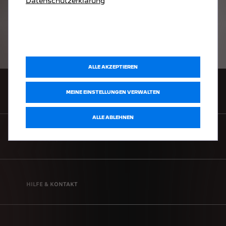
Datenschutzerklärung
Beschwerden
Wenn Sie der Meinung sind, dass Ihre Rechte gemäß
dem Datengesetz nicht gewahrt werden, können Sie
gemäß Artikel 37 der Verordnung eine Beschwerde
bei der zuständigen Behörde einreichen.
ALLE AKZEPTIEREN
HÄNDLERSUCHE
MEINE EINSTELLUNGEN VERWALTEN
ALLE ABLEHNEN
MYPEUGEOT
HILFE & KONTAKT