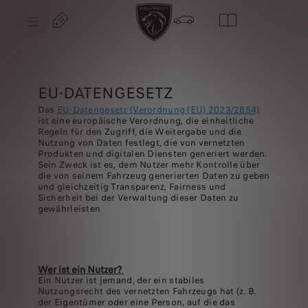
S
k
i
p
t
S
o
k
C
i
o
p
n
t
EU-DATENGESETZ
t
o
e
N
Das
EU-Datengesetz (Verordnung (EU) 2023/2854)
n
a
ist eine europäische Verordnung, die einheitliche
t
v
T
Regeln für den Zugriff, die Weitergabe und die
i
e
Nutzung von Daten festlegt, die von vernetzten
g
x
Produkten und digitalen Diensten generiert werden.
a
t
Sein Zweck ist es, dem Nutzer mehr Kontrolle über
t
i
die von seinem Fahrzeug generierten Daten zu geben
o
und gleichzeitig Transparenz, Fairness und
n
Sicherheit bei der Verwaltung dieser Daten zu
T
gewährleisten
e
x
t
Wer ist ein Nutzer?
Ein Nutzer ist jemand, der ein stabiles
Nutzungsrecht des vernetzten Fahrzeugs hat (z. B.
der Eigentümer oder eine Person, auf die das