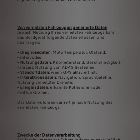
Von vernetzten Fahrzeugen generierte Daten
Je nach Nutzung Ihres vernetzten Fahrzeugs kann
das Bordgerät folgende Daten erfassen und
übertragen:
•
Diagnosedaten
: Motortemperatur, Ölstand,
Fehlercodes;
•
Nutzungsdaten
: Kilometerstand, Geschwindigkeit,
Fahrzeit, Nutzung von ADAS-Systemen;
•
Standortdaten
: wenn GPS aktiviert ist;
•
Interaktionsdaten
: Navigation, Sprachbefehle,
Nutzung vernetzter Dienste;
•
Ereignisdaten
: erkannte Kollisionen oder
Fehlfunktionen.
Das Datenvolumen variiert je nach Nutzung des
vernetzten Fahrzeugs.
Zwecke der Datenverarbeitung
Stellantis verarbeitet Fahrzeugdaten ausschließlich