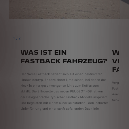
1
/
2
WAS IST EIN
WAS
FASTBACK FAHRZEUG?
VOR
FAS
Der Name Fastback bezieht sich auf einen bestimmten
Limousinentyp. Er bezeichnet Limousinen, bei denen das
Verglichen
Heck in einer geschwungenen Linie zum Kofferraum
Fastback S
abfällt. Die Silhouette des neuen PEUGEOT 408 ist von
Aerodynami
der Designsprache typischer Fastback Modelle inspiriert
Schwung, i
und begeistert mit einem ausdrucksstarken Look, scharfer
Linienführung und einer sanft abfallenden Dachlinie.