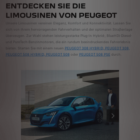
ENTDECKEN SIE DIE
LIMOUSINEN VON PEUGEOT
Unsere Limousinen vereinen Eleganz, Komfort und Konnektivität. Lassen Sie
sich von ihrem hervorragenden Fahrverhalten und der optimalen Straßenlage
überzeugen. Zur Wahl stehen leistungsstarke Plug-In Hybrid-, BlueHDi-Diesel-
und PureTech-Benzinmotoren, die ein rundum beeindruckendes Fahrerlebnis
bieten. Starten Sie mit einem neuen
PEUGEOT 308 HYBRID, PEUGEOT 308,
PEUGEOT 508 HYBRID, PEUGEOT 508
oder
PEUGEOT 508 PSE
durch.
ZURÜCK
WEITER