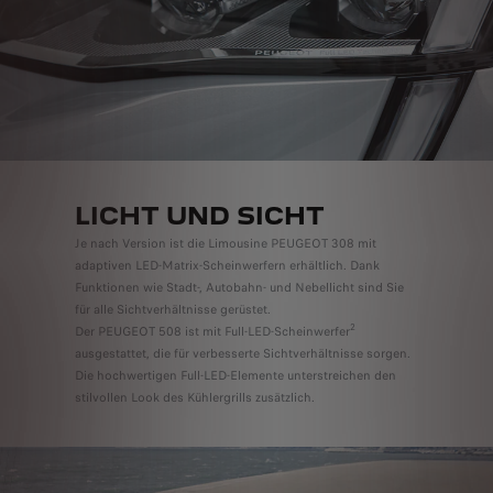
LICHT UND SICHT
Je nach Version ist die Limousine PEUGEOT 308 mit
adaptiven LED-Matrix-Scheinwerfern erhältlich. Dank
Funktionen wie Stadt-, Autobahn- und Nebellicht sind Sie
für alle Sichtverhältnisse gerüstet.
2
Der PEUGEOT 508 ist mit Full-LED-Scheinwerfer
ausgestattet, die für verbesserte Sichtverhältnisse sorgen.
Die hochwertigen Full-LED-Elemente unterstreichen den
stilvollen Look des Kühlergrills zusätzlich.