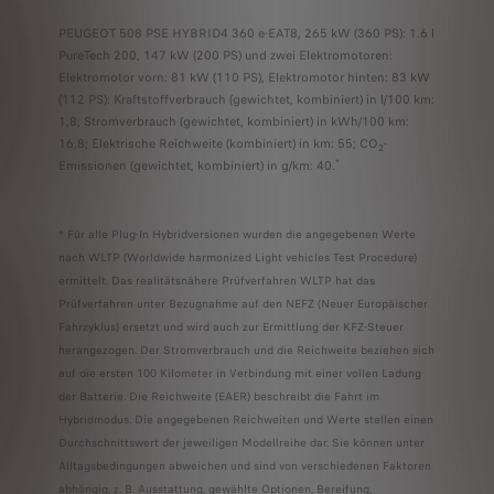
PEUGEOT 508 PSE HYBRID4 360 e-EAT8, 265 kW (360 PS): 1.6 l
PureTech 200, 147 kW (200 PS) und zwei Elektromotoren:
Elektromotor vorn: 81 kW (110 PS), Elektromotor hinten: 83 kW
(112 PS): Kraftstoffverbrauch (gewichtet, kombiniert) in l/100 km:
1,8; Stromverbrauch (gewichtet, kombiniert) in kWh/100 km:
16,8; Elektrische Reichweite (kombiniert) in km: 55; CO
-
2
*
Emissionen (gewichtet, kombiniert) in g/km: 40.
* Für alle Plug-In Hybridversionen wurden die angegebenen Werte
nach WLTP (Worldwide harmonized Light vehicles Test Procedure)
ermittelt. Das realitätsnähere Prüfverfahren WLTP hat das
Prüfverfahren unter Bezugnahme auf den NEFZ (Neuer Europäischer
Fahrzyklus) ersetzt und wird auch zur Ermittlung der KFZ-Steuer
herangezogen. Der Stromverbrauch und die Reichweite beziehen sich
auf die ersten 100 Kilometer in Verbindung mit einer vollen Ladung
der Batterie. Die Reichweite (EAER) beschreibt die Fahrt im
Hybridmodus. Die angegebenen Reichwei­ten und Werte stellen einen
Durchschnittswert der jeweiligen Modellreihe dar. Sie können unter
Alltagsbedingungen abweichen und sind von verschiedenen Faktoren
abhängig, z. B. Ausstattung, gewählte Optionen, Bereifung,