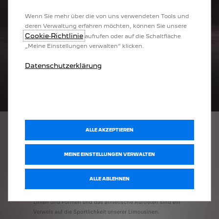
Wenn Sie mehr über die von uns verwendeten Tools und
deren Verwaltung erfahren möchten, können Sie unsere
Cookie‑Richtlinie
aufrufen oder auf die Schaltfläche
„Meine Einstellungen verwalten“ klicken.
Datenschutzerklärung
ALLE AKZEPTIEREN
SPORTLICHE
SILHOUETTE
MEINE EINSTELLUNGEN VERWALTEN
Athletische, klare Linien und kühne Proportionen
unterstreichen die starke Persönlichkeit unserer
ALLE ABLEHNEN
Limousinen. Die Karosserieform wirkt ungemein dynamisch
– in jedem Detail stecken Kraft und Temperament. Die
Linien und Formen und das athletische Auftreten sind ein
Verweis auf die Sportlichkeit unserer Limousinen.