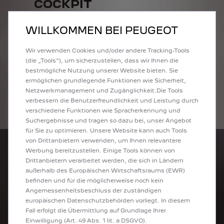
COCKPIT
Im neuen
PEUGEOT i-Cockpit
® erleben Sie, wie innovative
Technologien den Fahrspaß erhöhen. Es ist rundum
WILLKOMMEN BEI PEUGEOT
ergonomisch, intuitiv bedienbar und bietet Ihnen
einfachen Zugriff auf zahlreiche Funktionen. Genießen Sie
Wir verwenden Cookies und/oder andere Tracking-Tools
die Vorteile der vernetzten Navigation: Mit dem neuen
(die „Tools“), um sicherzustellen, dass wir Ihnen die
PEUGEOT 308 reisen Sie ganz entspannt dank
TomTom®
bestmögliche Nutzung unserer Website bieten. Sie
1
Echtzeit 3D-Navigation
mit natürlicher Spracherkennung.
ermöglichen grundlegende Funktionen wie Sicherheit,
Bei unseren Plug-In Hybriden übernimmt das
Netzwerkmanagement und Zugänglichkeit.Die Tools
Navigationssystem zusätzlich die Suche nach verfügbaren
verbessern die Benutzerfreundlichkeit und Leistung durch
Ladestationen.
verschiedene Funktionen wie Spracherkennung und
Suchergebnisse und tragen so dazu bei, unser Angebot
für Sie zu optimieren. Unsere Website kann auch Tools
von Drittanbietern verwenden, um Ihnen relevantere
Werbung bereitzustellen. Einige Tools können von
Drittanbietern verarbeitet werden, die sich in Ländern
außerhalb des Europäischen Wirtschaftsraums (EWR)
befinden und für die möglicherweise noch kein
Angemessenheitsbeschluss der zuständigen
europäischen Datenschutzbehörden vorliegt. In diesem
Fall erfolgt die Übermittlung auf Grundlage Ihrer
Einwilligung (Art. 49 Abs. 1 lit. a DSGVO).