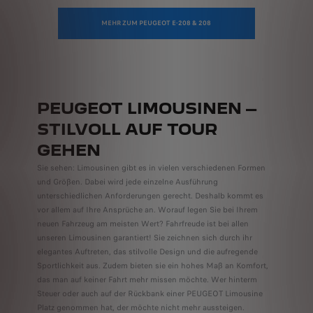
MEHR ZUM PEUGEOT E-208 & 208
PEUGEOT LIMOUSINEN
–
STILVOLL AUF TOUR
GEHEN
Sie sehen: Limousinen gibt es in vielen verschiedenen Formen
und Größen. Dabei wird jede einzelne Ausführung
unterschiedlichen Anforderungen gerecht. Deshalb kommt es
vor allem auf Ihre Ansprüche an. Worauf legen Sie bei Ihrem
neuen Fahrzeug am meisten Wert? Fahrfreude ist bei allen
unseren Limousinen garantiert! Sie zeichnen sich durch ihr
elegantes Auftreten, das stilvolle Design und die aufregende
Sportlichkeit aus. Zudem bieten sie ein hohes Maß an Komfort,
das man auf keiner Fahrt mehr missen möchte. Wer hinterm
Steuer oder auch auf der Rückbank einer PEUGEOT Limousine
Platz genommen hat, der möchte nicht mehr aussteigen.