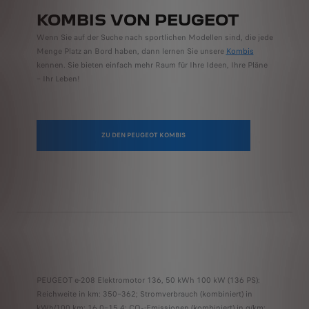
KOMBIS VON PEUGEOT
Wenn Sie auf der Suche nach sportlichen Modellen sind, die jede
Menge Platz an Bord haben, dann lernen Sie unsere
Kombis
kennen. Sie bieten einfach mehr Raum für Ihre Ideen, Ihre Pläne
– Ihr Leben!
ZU DEN PEUGEOT KOMBIS
PEUGEOT e-208 Elektromotor 136, 50 kWh 100 kW (136 PS):
Reichweite in km: 350–362; Stromverbrauch (kombiniert) in
kWh/100 km: 16,0–15,4; CO
-Emissionen (kombiniert) in g/km: