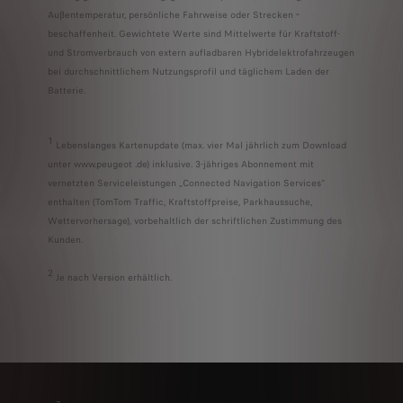
Außentemperatur, persönliche Fahrweise oder Strecken­
beschaffenheit. Gewichtete Werte sind Mittelwerte für Kraftstoff-
und Stromverbrauch von extern aufladbaren Hybridelektrofahrzeugen
bei durchschnittlichem Nutzungsprofil und täglichem Laden der
Batterie.
1
Lebenslanges Kartenupdate (max. vier Mal jährlich zum Download
unter www.peugeot .de) inklusive. 3-jähriges Abonnement mit
vernetzten Serviceleistungen „Connected Navigation Services“
enthalten (TomTom Traffic, Kraftstoffpreise, Parkhaussuche,
Wettervorhersage), vorbehaltlich der schriftlichen Zustimmung des
Kunden.
2
Je nach Version erhältlich.