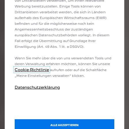
von Drittanbietern verwenden, um Ihnen relevantere
Werbung bereitzustellen. Einige Tools können von
Drittanbietern verarbeitet werden, die sich in Ländern
außerhalb des Europäischen Wirtschaftsraums (EWR)
befinden und für die möglicherweise noch kein
Angemessenheitsbeschluss der zuständigen
PREISLISTE PEUGEOT E-RIFTER
europäischen Datenschutzbehörden vorliegt. In diesem
Fall erfolgt die Übermittlung auf Grundlage Ihrer
Einwilligung (Art. 49 Abs. 1 lit. a DSGVO).
Wenn Sie mehr über die von uns verwendeten Tools und
deren Verwaltung erfahren möchten, können Sie unsere
Cookie‑Richtlinie
aufrufen oder auf die Schaltfläche
„Meine Einstellungen verwalten“ klicken.
Datenschutzerklärung
E-TRAVELLER
ALLE AKZEPTIEREN