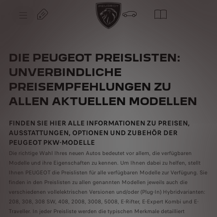
S
k
i
p
t
S
o
k
C
i
o
p
DIE PEUGEOT PREISLISTEN:
n
t
t
o
UNVERBINDLICHE
e
N
n
a
PREISEMPFEHLUNGEN ZU
t
v
T
i
e
ALLEN AKTUELLEN MODELLEN
g
x
a
t
t
FINDEN SIE HIER ALLE INFORMATIONEN ZU PREISEN,
i
o
AUSSTATTUNGEN, OPTIONEN UND ZUBEHÖR DER
n
PEUGEOT PKW-MODELLE
T
e
Die richtige Wahl Ihres neuen Autos bedeutet vor allem, die verfügbaren
x
Modelle und ihre Eigenschaften zu kennen. Um Ihnen dabei zu helfen, stellt
t
Ihnen PEUGEOT die Preislisten für alle verfügbaren Modelle zur Verfügung. Sie
finden in den Preislisten zu allen genannten Modellen jeweils auch die
verschiedenen vollelektrischen Versionen und/oder (Plug-In) Hybridvarianten:
208, 308, 308 SW, 408, 2008, 3008, 5008, E-Rifter, E-Expert Kombi und E-
Traveller. In jeder Preisliste werden die typischen Merkmale detailliert