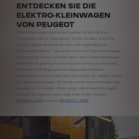
ENTDECKEN SIE DIE
ELEKTRO-KLEINWAGEN
VON PEUGEOT
Elektro-Kleinwagen sind einfach perfekt für alle, die viele
Kurzstrecken fahren. Ganz gleich, ob Sie mal eben in die City
müssen, täglich zur Arbeit pendeln oder regelmäßig ins
Fitnessstudio fahren – Sie werden mit einem Elektro-Kleinwagen
mit Sicherheit richtig viel Spaß haben. Denn Elektro-Kleinwagen
sind nicht nur günstig im Unterhalt und schonend zur Umwelt,
sie bieten in der Regel auch eine besonders effiziente
Raumnutzung und sind sehr agil und wendig. Ein weiterer Vorteil
von Elektro-Kleinwagen: Sie fahren extrem leise und tragen dazu
bei, dass es in unserem Alltag ruhiger und entspannter zugeht.
All diese Vorzüge und noch vieles mehr finden Sie beim
PEUGEOT e-208
und beim
PEUGEOT e-2008
.