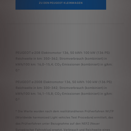
ZU DEN PEUGEOT KLEINWAGEN
PEUGEOT e-208 Elektromotor 136, 50 kWh 100 kW (136 PS):
Reichweite in km: 350–362; Stromverbrauch (kombiniert) in
kWh/100 km: 16,0–15,4; CO
-Emissionen (kombiniert) in g/km:
2
0.*
PEUGEOT e-2008 Elektromotor 136, 50 kWh 100 kW (136 PS):
Reichweite in km: 330–342; Stromverbrauch (kombiniert) in
kWh/100 km: 16,1–15,8; CO
-Emissionen (kombiniert) in g/km:
2
0.*
* Die Werte wurden nach dem realitätsnäheren Prüfverfahren WLTP
(Worldwide harmonized Light vehicles Test Procedure) ermittelt, das
das Prüfverfahren unter Bezugnahme auf den NEFZ (Neuer
Europäischer Fahrzyklus) ersetzt. Verbrauch und Reichweite eines