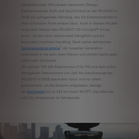
Gesamtkonzept. Mit seinem markanten Design,
beeindruckender Kraft und Sportlichkeit ist der PEUGEOT e-
2008 ein aufregendes Fahrzeug, das Sie Elektromobilität in
ihrer schönsten Form erleben lässt. Auch in diesem Modell
ist je nach Version das PEUGEOT 3D i-Cockpit
®
mit an
Bord – für ein noch intensiveres Fahrgefühl und ein
besonders intuitives Handling. Dank seiner zahlreichen
1
Fahrerassistenzsysteme
der neuesten Generation
unterstützt er Sie aktiv beim Fahren und verleiht damit jeder
Fahrt mehr Sicherheit.
Mit seinem 100 kW-Elektromotor (136 PS) und dem sofort
verfügbaren Drehmoment von 260 Nm beschleunigt der
PEUGEOT e-2008 besonders rasch und vor allem
geräuscharm. Ist die Batterie vollgeladen, beträgt
2
die
Reichweite
bis zu 342 km (nach WLTP
). Das alles bei
null CO
-Emissionen im Fahrbetrieb.
2