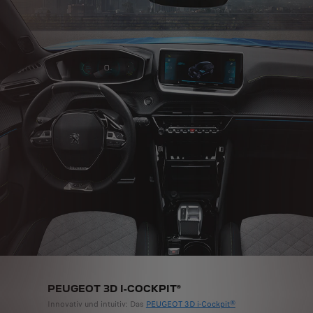
PEUGEOT 3D I-COCKPIT®
Innovativ und intuitiv: Das
PEUGEOT 3D i-Cockpit®