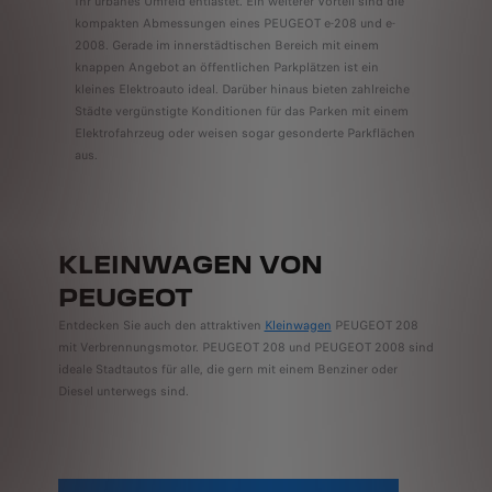
Ihr urbanes Umfeld entlastet. Ein weiterer Vorteil sind die
kompakten Abmessungen eines PEUGEOT e-208 und e-
2008. Gerade im innerstädtischen Bereich mit einem
knappen Angebot an öffentlichen Parkplätzen ist ein
kleines Elektroauto ideal. Darüber hinaus bieten zahlreiche
Städte vergünstigte Konditionen für das Parken mit einem
Elektrofahrzeug oder weisen sogar gesonderte Parkflächen
aus.
KLEINWAGEN VON
PEUGEOT
Entdecken Sie auch den attraktiven
Kleinwagen
PEUGEOT 208
mit Verbrennungsmotor. PEUGEOT 208 und PEUGEOT 2008 sind
ideale Stadtautos für alle, die gern mit einem Benziner oder
Diesel unterwegs sind.