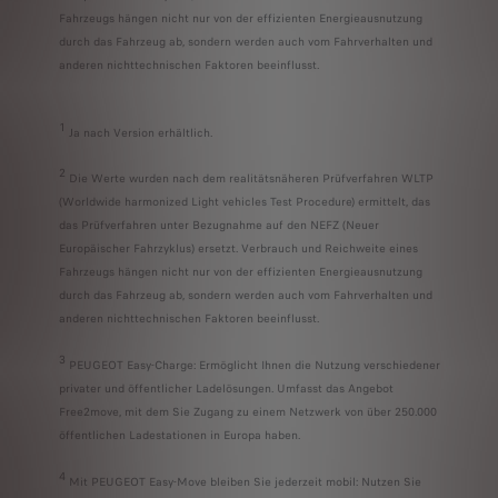
Fahrzeugs hängen nicht nur von der effizienten Energieausnutzung
durch das Fahrzeug ab, sondern werden auch vom Fahrverhalten und
anderen nichttechnischen Faktoren beeinflusst.
1
Ja nach Version erhältlich.
2
Die Werte wurden nach dem realitätsnäheren Prüfverfahren WLTP
(Worldwide harmonized Light vehicles Test Procedure) ermittelt, das
das Prüfverfahren unter Bezugnahme auf den NEFZ (Neuer
Europäischer Fahrzyklus) ersetzt. Verbrauch und Reichweite eines
Fahrzeugs hängen nicht nur von der effizienten Energieausnutzung
durch das Fahrzeug ab, sondern werden auch vom Fahrverhalten und
anderen nichttechnischen Faktoren beeinflusst.
3
PEUGEOT Easy-Charge: Ermöglicht Ihnen die Nutzung verschiedener
privater und öffentlicher Ladelösungen. Umfasst das Angebot
Free2move, mit dem Sie Zugang zu einem Netzwerk von über 250.000
öffentlichen Ladestationen in Europa haben.
4
Mit PEUGEOT Easy-Move bleiben Sie jederzeit mobil: Nutzen Sie