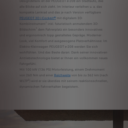
Designdetails ist der PEUGEOT e-208 ein Stadtauto, das
alle Blicke auf sich zieht. Im Interieur verleihen u. a. das
kompakte Lenkrad und das je nach Version verfügbare
PEUGEOT 3D i-Cockpit
®
mit digitalem 3D-
1
Kombiinstrument
inkl. futuristisch anmutendem 3D-
1
Bildschirm
dem Fahrerplatz ein besonders innovatives
und ergonomisch topp gestaltetes Gepräge. Moderner
Look, viel Komfort und ausgewogene Platzverhältnisse: Im
Elektro-Kleinwagen PEUGEOT e-208 werden Sie sich
wohlfühlen. Und das Beste daran: Dank seiner innovativen
Antriebstechnologie bietet er Ihnen ein vollkommen neues
Fahrgefühl.
Mit 100 kW (136 PS) Motorleistung, einem Drehmoment
von 260 Nm und einer
Reichweite
von bis zu 362 km (nach
2
WLTP
) wird er sie überdies mit seinem reaktionsschnellen,
dynamischen Fahrverhalten begeistern.