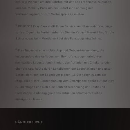
den Trip Planner, um Ihre Fahrten mit der App Free2move zu planen,
und den Mobility Pass, um bei Bedarf ein Fahrzeug mit
Verbrennungsmotor zum Vorteilspreis zu mieten.
5
PEUGEOT Easy-Care stellt Ihnen Service- und Pannenhilfeverträge
zur Verfügung. Außerdem erhalten Sie ein Kapazitätszertifikat für die
Batterie, das beim Wiederverkauf des Fahrzeugs nützlich ist.
6
Free2move ist eine mobile App und Onboard-Anwendung, die
insbesondere das Aufladen von Elektrofahrzeugen erleichtert
(kompatible Ladestationen finden, das Aufladen mit Chipkarte oder
über die App, Route durch Lokalisieren der Ladestationen und unter
Berücksichtigen der Ladedauer planen …). Sie haben zudem die
Möglichkeit, Ihre Routenplanung vom Smartphone direkt auf das Navi
zu übertragen und sich eine Echtzeitberechnung der Route und
Ladestopps in Abhängigkeit des aktuellen Stromverbrauches
anzeigen zu lassen.
HÄNDLERSUCHE