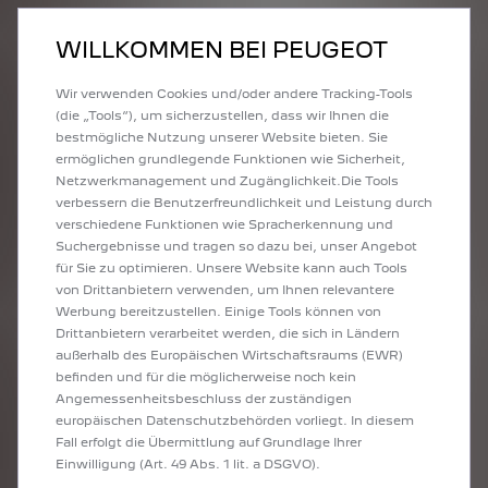
öffentlichen Ladestationen aufladen.
4
• Mit
Easy-Move
bleiben Sie auch unterwegs mobil: Sie sind
WILLKOMMEN BEI PEUGEOT
stets über den Ladestatus auf dem Laufenden und können
Ladezeiten, Kapazitäten und Reichweiten steuern.
Wir verwenden Cookies und/oder andere Tracking-Tools
5
• Mit
Easy-Care
stehen Ihnen speziell auf Elektrofahrzeuge
(die „Tools“), um sicherzustellen, dass wir Ihnen die
angepasste Service- und Wartungsdienstleistungen für Ihren
bestmögliche Nutzung unserer Website bieten. Sie
Elektro-Kleinwagen von PEUGEOT zur Verfügung.
ermöglichen grundlegende Funktionen wie Sicherheit,
Netzwerkmanagement und Zugänglichkeit.Die Tools
Die genannten Dienste können Sie ganz einfach über die
verbessern die Benutzerfreundlichkeit und Leistung durch
6
kostenfreie App Free2move
nutzen bzw. buchen. Sobald Sie die
verschiedene Funktionen wie Spracherkennung und
App auf Ihr Smartphone geladen haben und die entsprechenden
Suchergebnisse und tragen so dazu bei, unser Angebot
Dienste abonniert haben, können Sie Ihren Elektro-Kleinwagen
für Sie zu optimieren. Unsere Website kann auch Tools
bequem vom Sofa aus verwalten. Besonders komfortabel ist
von Drittanbietern verwenden, um Ihnen relevantere
3
unser Dienst Easy-Charge
, mit dem Sie Zugriff auf über 250.000
Werbung bereitzustellen. Einige Tools können von
öffentliche
Ladestationen
in ganz Europa haben. Sie können die
Drittanbietern verarbeitet werden, die sich in Ländern
Ladestationen in Ihrer Nähe per App suchen und die Aufladung
außerhalb des Europäischen Wirtschaftsraums (EWR)
ihres elektrischen Kleinwagens dann bequem über die App
befinden und für die möglicherweise noch kein
bezahlen. Ebenfalls praktisch: Die Planung einer längeren Tour
Angemessenheitsbeschluss der zuständigen
6
mit Ihrem Elektro-Kleinwagen wird mit der App Free2move
europäischen Datenschutzbehörden vorliegt. In diesem
besonders einfach. Die App zeigt Ihnen die optimale Strecke an,
Fall erfolgt die Übermittlung auf Grundlage Ihrer
schickt die Planung dann an die angeschlossene Navigation
Einwilligung (Art. 49 Abs. 1 lit. a DSGVO).
Ihres Fahrzeugs.