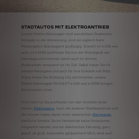
STADTAUTOS MIT ELEKTROANTRIEB
Unsere Elektro-Kleinwagen sind wunderbare Stadtautos.
Kompakt in der Abmessung, sind sie zugleich beim
Platzangebot überzeugend großzügig. Sowohl im e-208 wie
auch im e-2008 profitieren Sie von der Wendigkeit der
Fahrzeuge und kommen damit auch im dichten
Stadtverkehr entspannt an Ihr Ziel. Dabei haben Sie für
weitere Passagiere und auch für Ihre Einkäufe viel Platz.
Wann immer Sie Richtung City durchstarten: unsere
Elektro-Kleinwagen PEUGEOT e-208 und e-2008 bringen
Sie souverän voran.
Und nicht nur Sie profitieren von den Vorteilen eines
kleinen
Elektroautos
. Auch die anderen Stadtbewohner und
die Umwelt haben durch einen elektrischen
Kleinwagen
deutliche Vorteile. Da im Fahrbetrieb keine Emissionen
freigesetzt werden und ein elektrisches Fahrzeug, ganz
gleich ob groß, besonders geräuscharm fährt, wird auch