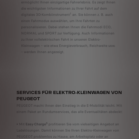
ermöglicht Ihnen einzigartige Fahrerlebnis. Es zeigt Ihnen
die wichtigsten Informationen zu Ihrer Fahrt auf dem
1
digitales 3D-Kombiinstrument
an. Sie können z. B. auch
einen Fahrmodus auswählen, um Ihre Fahrten zu
personalisieren. Dabei stehen Ihnen die Fahrmodi ECO,
NORMAL und SPORT zur Verfügung. Auch Informationen
zu Ihrer vollelektrischen Fahrt in unseren Elektro-
Kleinwagen – wie etwa Energieverbrauch, Reichweite usw.
– werden Ihnen angezeigt.
SERVICES FÜR ELEKTRO-KLEINWAGEN VON
PEUGEOT
PEUGEOT macht Ihnen den Einstieg in die E-Mobilität leicht. Mit
einem Paket an Rundumservices, das alle Eventualitäten abdeckt:
3
• Mit
Easy-Charge
profitieren Sie vom vielseitigen Angebot an
Ladelösungen. Damit können Sie Ihren Elektro-Kleinwagen von
PEUGEOT problemlos zu Hause, am Arbeitsplatz oder an