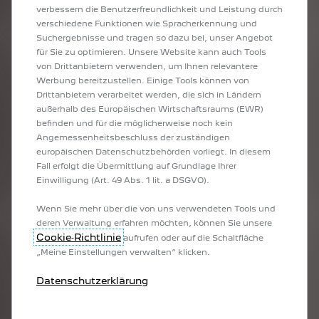
verbessern die Benutzerfreundlichkeit und Leistung durch
verschiedene Funktionen wie Spracherkennung und
Suchergebnisse und tragen so dazu bei, unser Angebot
ENTDECKEN SIE SERVICES UND WARTUNG
für Sie zu optimieren. Unsere Website kann auch Tools
von Drittanbietern verwenden, um Ihnen relevantere
Werbung bereitzustellen. Einige Tools können von
Drittanbietern verarbeitet werden, die sich in Ländern
MÖCHTEN SIE MEHR
außerhalb des Europäischen Wirtschaftsraums (EWR)
ERFAHREN?
befinden und für die möglicherweise noch kein
Angemessenheitsbeschluss der zuständigen
europäischen Datenschutzbehörden vorliegt. In diesem
Fall erfolgt die Übermittlung auf Grundlage Ihrer
Einwilligung (Art. 49 Abs. 1 lit. a DSGVO).
Wenn Sie mehr über die von uns verwendeten Tools und
deren Verwaltung erfahren möchten, können Sie unsere
Cookie‑Richtlinie
aufrufen oder auf die Schaltfläche
„Meine Einstellungen verwalten“ klicken.
Datenschutzerklärung