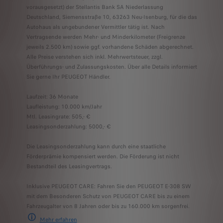
vorausgesetzt) der Stellantis Bank SA Niederlassung
Deutschland, Siemensstraße 10, 63263 Neu-Isenburg, für die das
Autohaus als ungebundener Vermittler tätig ist. Nach
Vertragsende werden Mehr- und Minderkilometer (Freigrenze
jeweils 2.500 km) sowie ggf. vorhandene Schäden abgerechnet.
Alle Preise verstehen sich inkl. Mehrwertsteuer, zzgl.
Überführungs- und Zulassungskosten. Über alle Details informiert
Sie gerne Ihr PEUGEOT Händler.
Laufzeit: 36 Monate
Laufleistung: 10.000 km/Jahr
Mtl. Leasingrate: 505,- €
Leasingsonderzahlung: 5000,- €
Die Leasingsonderzahlung kann durch eine staatliche
Förderprämie kompensiert werden. Die Förderung ist nicht
Bestandteil des Leasingvertrags.
Inklusive PEUGEOT CARE: Fahren Sie den PEUGEOT E-308 SW
mit dem Besonderen Schutz von PEUGEOT CARE bis zu einem
Fahrzeugalter von 8 Jahren oder bis zu 160.000 km sorgenfrei.
Mehr erfahre
n