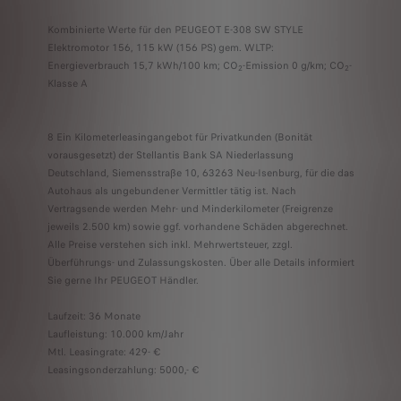
PEUGEOT CARE umfasst die 2-jährige Neufahrzeuggarantie und jede andere S
Kombinierte Werte für den PEUGEOT E-308 SW STYLE
Elektromotor 156, 115 kW (156 PS) gem. WLTP:
Energieverbrauch 15,7 kWh/100 km; CO
-Emission 0 g/km; CO
-
2
2
Klasse A
8 Ein Kilometerleasingangebot für Privatkunden (Bonität
vorausgesetzt) der Stellantis Bank SA Niederlassung
Deutschland, Siemensstraße 10, 63263 Neu-Isenburg, für die das
Autohaus als ungebundener Vermittler tätig ist. Nach
Vertragsende werden Mehr- und Minderkilometer (Freigrenze
jeweils 2.500 km) sowie ggf. vorhandene Schäden abgerechnet.
Alle Preise verstehen sich inkl. Mehrwertsteuer, zzgl.
Überführungs- und Zulassungskosten. Über alle Details informiert
Sie gerne Ihr PEUGEOT Händler.
Laufzeit: 36 Monate
Laufleistung: 10.000 km/Jahr
Mtl. Leasingrate: 429- €
Leasingsonderzahlung: 5000,- €