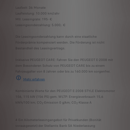
Laufzeit: 36 Monate
Laufleistung: 10.000 km/Jahr
Mtl. Leasingrate: 195- €
Leasingsonderzahlung: 5.000,- €
Die Leasingsonderzahlung kann durch eine staatliche
Förderprämie kompensiert werden. Die Förderung ist nicht
Bestandteil des Leasingvertrags.
Inklusive PEUGEOT CARE: Fahren Sie den PEUGEOT E-2008 mit
dem Besonderen Schutz von PEUGEOT CARE bis zu einem
Fahrzeugalter von 8 Jahren oder bis zu 160.000 km sorgenfrei.
Mehr erfahre
n
PEUGEOT CARE umfasst die 2-jährige Neufahrzeuggarantie und jede andere S
Kombinierte Werte für den PEUGEOT E-2008 STYLE Elektromotor
156, 115 kW (156 PS) gem. WLTP: Energieverbrauch 15,6
kWh/100 km; CO
-Emission 0 g/km; CO
-Klasse A
2
2
4 Ein Kilometerleasingangebot für Privatkunden (Bonität
vorausgesetzt) der Stellantis Bank SA Niederlassung