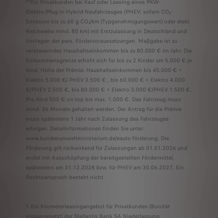
**Für Privatkunden bei Kauf oder Leasing eines PKW-
Elektro-/Plug-in-Hybrid-Neufahrzeuges (PHEV: sofern CO₂-
Emission bis zu 60 g CO₂/km (Typgenehmigungswert) oder elekt.
Reichweite mind. 80 km) mit Erstzulassung in Deutschland und
Vorliegen der pers. Fördervoraussetzungen. Maßgabe ist zu
versteuerndes Haushaltseinkommen bis zu 80.000 € im Jahr. Die
Einkommensgrenze erhöht sich für bis zu 2 Kinder um 5.000 € je
Kind. Höhe der Prämie: Haushaltseinkommen bis 45.000 € =
Elektro 5.000 €/ PHEV 3.500 € , bis 60.000 € = Elektro 4.000
€/PHEV 2.500 €, bis 80.000 € = Elektro 3.000 €/PHEV 1.500 €.
Pro Kind 500 € on top bis max. 1.000 €. Das Fahrzeug muss
mind. 36 Monate gehalten werden. Der Antrag für die Prämie
muss spätestens 1 Jahr nach Zulassung des Fahrzeuges
erfolgen. Detailinformationen finden Sie unter:
www.bundesumweltministerium.de/eauto-förderung. Die
Förderung gilt rückwirkend für Zulassungen ab 01.01.2026 und
endet mit Ausschöpfung der bereitgestellten Fördermittel,
spätestens am 31.12.2028 bzw. für PHEV am 30.06.2027. Ein
Rechtsanspruch besteht nicht.
1 Ein Kilometerleasingangebot für Privatkunden (Bonität
vorausgesetzt) der Stellantis Bank SA Niederlassung