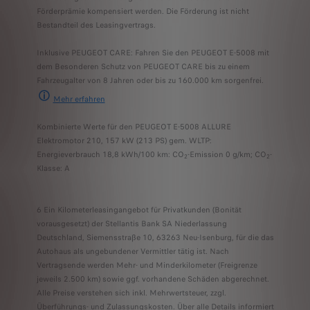
Förderprämie kompensiert werden. Die Förderung ist nicht
Bestandteil des Leasingvertrags.
Inklusive PEUGEOT CARE: Fahren Sie den PEUGEOT E-5008 mit
dem Besonderen Schutz von PEUGEOT CARE bis zu einem
Fahrzeugalter von 8 Jahren oder bis zu 160.000 km sorgenfrei.
Mehr erfahre
n
PEUGEOT CARE umfasst die 2-jährige Neufahrzeuggarantie und jede andere S
Kombinierte Werte für den PEUGEOT E-5008 ALLURE
Elektromotor 210, 157 kW (213 PS) gem. WLTP:
Energieverbrauch 18,8 kWh/100 km: CO
-Emission 0 g/km; CO
-
2
2
Klasse: A
6 Ein Kilometerleasingangebot für Privatkunden (Bonität
vorausgesetzt) der Stellantis Bank SA Niederlassung
Deutschland, Siemensstraße 10, 63263 Neu-Isenburg, für die das
Autohaus als ungebundener Vermittler tätig ist. Nach
Vertragsende werden Mehr- und Minderkilometer (Freigrenze
jeweils 2.500 km) sowie ggf. vorhandene Schäden abgerechnet.
Alle Preise verstehen sich inkl. Mehrwertsteuer, zzgl.
Überführungs- und Zulassungskosten. Über alle Details informiert