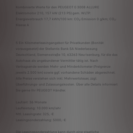
Kombinierte Werte für den PEUGEOT E-3008 ALLURE
Elektromotor 210, 157 kW (213 PS) gem. WLTP:
Energieverbrauch 17,7 kWh/100 km: CO
-Emission 0 g/km; CO
-
2
2
Klasse A
5 Ein Kilometerleasingangebot für Privatkunden (Bonität
vorausgesetzt) der Stellantis Bank SA Niederlassung
Deutschland, Siemensstraße 10, 63263 Neu-Isenburg, für die das
Autohaus als ungebundener Vermittler tätig ist. Nach
Vertragsende werden Mehr- und Minderkilometer (Freigrenze
jeweils 2.500 km) sowie ggf. vorhandene Schäden abgerechnet.
Alle Preise verstehen sich inkl. Mehrwertsteuer, zzgl.
Überführungs- und Zulassungskosten. Über alle Details informiert
Sie gerne Ihr PEUGEOT Händler.
Laufzeit: 36 Monate
Laufleistung: 10.000 km/Jahr
Mtl. Leasingrate: 325,- €
Leasingsonderzahlung: 5000,- €
Die Leasingsonderzahlung kann durch eine staatliche