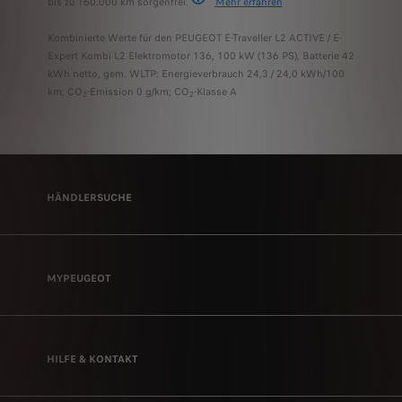
bis zu 160.000 km sorgenfrei.
Mehr erfahre
n
PEUGEOT CARE umfasst die 2-jährige Neufahrz
Kombinierte Werte für den PEUGEOT E-Traveller L2 ACTIVE / E-
Expert Kombi L2 Elektromotor 136, 100 kW (136 PS), Batterie 42
kWh netto, gem. WLTP: Energieverbrauch 24,3 / 24,0 kWh/100
km; CO
-Emission 0 g/km; CO
-Klasse A
2
2
HÄNDLERSUCHE
MYPEUGEOT
HILFE & KONTAKT