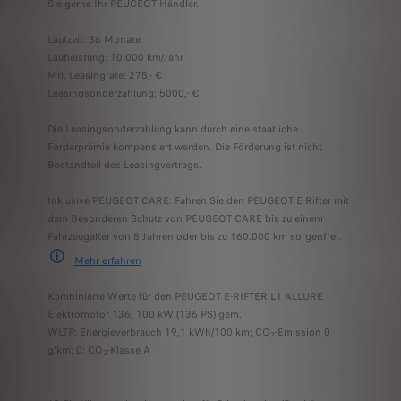
Sie gerne Ihr PEUGEOT Händler.
Laufzeit: 36 Monate
Laufleistung: 10.000 km/Jahr
Mtl. Leasingrate: 275,- €
Leasingsonderzahlung: 5000,- €
Die Leasingsonderzahlung kann durch eine staatliche
Förderprämie kompensiert werden. Die Förderung ist nicht
Bestandteil des Leasingvertrags.
Inklusive PEUGEOT CARE: Fahren Sie den PEUGEOT E-Rifter mit
dem Besonderen Schutz von PEUGEOT CARE bis zu einem
Fahrzeugalter von 8 Jahren oder bis zu 160.000 km sorgenfrei.
Mehr erfahre
n
PEUGEOT CARE umfasst die 2-jährige Neufahrzeuggarantie und jede andere S
Kombinierte Werte für den PEUGEOT E-RIFTER L1 ALLURE
Elektromotor 136, 100 kW (136 PS) gem.
WLTP: Energieverbrauch 19,1 kWh/100 km; CO
-Emission 0
2
g/km: 0; CO
-Klasse A
2