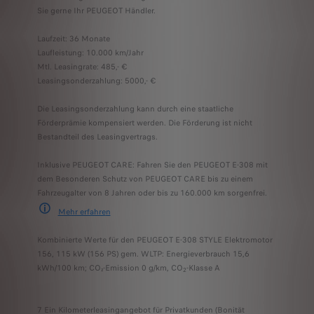
Sie gerne Ihr PEUGEOT Händler.
Laufzeit: 36 Monate
Laufleistung: 10.000 km/Jahr
Mtl. Leasingrate: 485,- €
Leasingsonderzahlung: 5000,- €
Die Leasingsonderzahlung kann durch eine staatliche
Förderprämie kompensiert werden. Die Förderung ist nicht
Bestandteil des Leasingvertrags.
Inklusive PEUGEOT CARE: Fahren Sie den PEUGEOT E-308 mit
dem Besonderen Schutz von PEUGEOT CARE bis zu einem
Fahrzeugalter von 8 Jahren oder bis zu 160.000 km sorgenfrei.
Mehr erfahre
n
PEUGEOT CARE umfasst die 2-jährige Neufahrzeuggarantie und jede andere S
Kombinierte Werte für den PEUGEOT E-308 STYLE Elektromotor
156, 115 kW (156 PS) gem. WLTP: Energieverbrauch 15,6
kWh/100 km; CO₂-Emission 0 g/km, CO
-Klasse A
2
7 Ein Kilometerleasingangebot für Privatkunden (Bonität