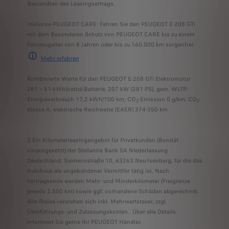
Bestandteil des Leasingvertrags.
Inklusive PEUGEOT CARE: Fahren Sie den PEUGEOT E-208 GTi
mit dem Besonderen Schutz von PEUGEOT CARE bis zu einem
Fahrzeugalter von 8 Jahren oder bis zu 160.000 km sorgenfrei.
Mehr erfahren
PEUGEOT CARE umfasst die 2-jährige Neufahrzeuggarantie und jede andere S
Kombinierte Werte für den PEUGEOT E-208 GTi Elektromotor
281 – 51-kWh(netto)-Batterie, 207 kW (281 PS), gem. WLTP:
Energieverbrauch 17,2 kWh/100 km; CO
-Emission 0 g/km; CO
-
2
2
Klasse A; elektrische Reichweite (EAER) 374-350 km
3 Ein Kilometerleasingangebot für Privatkunden (Bonität
vorausgesetzt) der Stellantis Bank SA Niederlassung
Deutschland, Siemensstraße 10, 63263 Neu-Isenburg, für die das
Autohaus als ungebundener Vermittler tätig ist. Nach
Vertragsende werden Mehr- und Minderkilometer (Freigrenze
jeweils 2.500 km) sowie ggf. vorhandene Schäden abgerechnet.
Alle Preise verstehen sich inkl. Mehrwertsteuer, zzgl.
Überführungs- und Zulassungskosten. ​ Über alle Details
informiert Sie gerne Ihr PEUGEOT Händler.