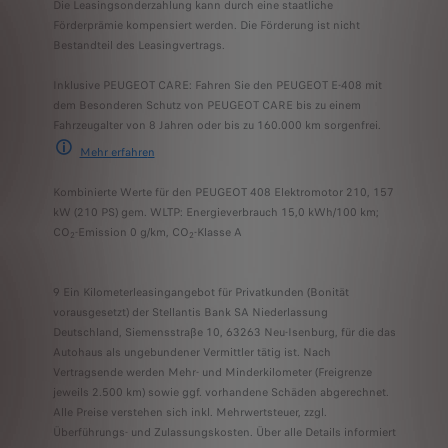
Die Leasingsonderzahlung kann durch eine staatliche
Förderprämie kompensiert werden. Die Förderung ist nicht
Bestandteil des Leasingvertrags.
Inklusive PEUGEOT CARE: Fahren Sie den PEUGEOT E-408 mit
dem Besonderen Schutz von PEUGEOT CARE bis zu einem
Fahrzeugalter von 8 Jahren oder bis zu 160.000 km sorgenfrei.
Mehr erfahre
n
PEUGEOT CARE umfasst die 2-jährige Neufahrzeuggarantie und jede andere S
Kombinierte Werte für den PEUGEOT 408 Elektromotor 210, 157
kW (210 PS) gem. WLTP: Energieverbrauch 15,0 kWh/100 km;
CO
-Emission 0 g/km, CO
-Klasse A
2
2
9 Ein Kilometerleasingangebot für Privatkunden (Bonität
vorausgesetzt) der Stellantis Bank SA Niederlassung
Deutschland, Siemensstraße 10, 63263 Neu-Isenburg, für die das
Autohaus als ungebundener Vermittler tätig ist. Nach
Vertragsende werden Mehr- und Minderkilometer (Freigrenze
jeweils 2.500 km) sowie ggf. vorhandene Schäden abgerechnet.
Alle Preise verstehen sich inkl. Mehrwertsteuer, zzgl.
Überführungs- und Zulassungskosten. Über alle Details informiert