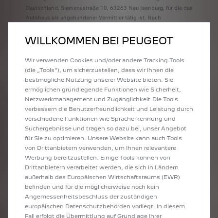
Deutschland, Siemensstraße 10, 63263 Neu-Isenburg, für die das
Autohaus als ungebundener Vermittler tätig ist. Nach
Vertragsende werden Mehr- und Minderkilometer (Freigrenze
jeweils 2.500 km) sowie ggf. vorhandene Schäden abgerechnet.
WILLKOMMEN BEI PEUGEOT
Alle Preise verstehen sich inkl. Mehrwertsteuer, zzgl.
Überführungs- und Zulassungskosten. Über alle Details informiert
Wir verwenden Cookies und/oder andere Tracking-Tools
Sie gerne Ihr PEUGEOT Händler.
(die „Tools“), um sicherzustellen, dass wir Ihnen die
bestmögliche Nutzung unserer Website bieten. Sie
Laufzeit: 36 Monate
ermöglichen grundlegende Funktionen wie Sicherheit,
Laufleistung: 10.000 km/Jahr
Netzwerkmanagement und Zugänglichkeit.Die Tools
Mtl. Leasingrate: 165,- €
verbessern die Benutzerfreundlichkeit und Leistung durch
Leasingsonderzahlung: 5.000,- €
verschiedene Funktionen wie Spracherkennung und
Suchergebnisse und tragen so dazu bei, unser Angebot
Die Leasingsonderzahlung kann durch eine staatliche
für Sie zu optimieren. Unsere Website kann auch Tools
Förderprämie kompensiert werden. Die Förderung ist nicht
von Drittanbietern verwenden, um Ihnen relevantere
Bestandteil des Leasingvertrags.
Werbung bereitzustellen. Einige Tools können von
Drittanbietern verarbeitet werden, die sich in Ländern
Inklusive PEUGEOT CARE: Fahren Sie den PEUGEOT E-208 mit
außerhalb des Europäischen Wirtschaftsraums (EWR)
dem Besonderen Schutz von PEUGEOT CARE bis zu einem
befinden und für die möglicherweise noch kein
Fahrzeugalter von 8 Jahren oder bis zu 160.000 km sorgenfrei.
Angemessenheitsbeschluss der zuständigen
Mehr erfahre
n
europäischen Datenschutzbehörden vorliegt. In diesem
PEUGEOT CARE umfasst die 2-jährige Neufahrzeuggarantie und jede andere S
Fall erfolgt die Übermittlung auf Grundlage Ihrer