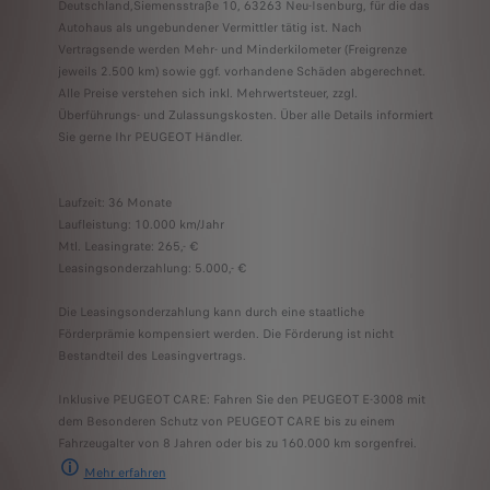
Deutschland,Siemensstraße 10, 63263 Neu-Isenburg, für die das
Autohaus als ungebundener Vermittler tätig ist. Nach
Vertragsende werden Mehr- und Minderkilometer (Freigrenze
jeweils 2.500 km) sowie ggf. vorhandene Schäden abgerechnet.
Alle Preise verstehen sich inkl. Mehrwertsteuer, zzgl.
Überführungs- und Zulassungskosten. Über alle Details informiert
Sie gerne Ihr PEUGEOT Händler.
Laufzeit: 36 Monate
Laufleistung: 10.000 km/Jahr
Mtl. Leasingrate: 265,- €
Leasingsonderzahlung: 5.000,- €
Die Leasingsonderzahlung kann durch eine staatliche
Förderprämie kompensiert werden. Die Förderung ist nicht
Bestandteil des Leasingvertrags.
Inklusive PEUGEOT CARE: Fahren Sie den PEUGEOT E-3008 mit
dem Besonderen Schutz von PEUGEOT CARE bis zu einem
Fahrzeugalter von 8 Jahren oder bis zu 160.000 km sorgenfrei.
Mehr erfahre
n
PEUGEOT CARE umfasst die 2-jährige Neufahrzeuggarantie und jede andere S