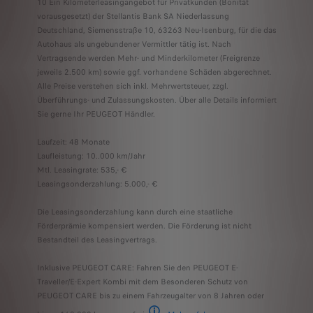
10 Ein Kilometerleasingangebot für Privatkunden (Bonität
vorausgesetzt) der Stellantis Bank SA Niederlassung
Deutschland, Siemensstraße 10, 63263 Neu-Isenburg, für die das
Autohaus als ungebundener Vermittler tätig ist. Nach
Vertragsende werden Mehr- und Minderkilometer (Freigrenze
jeweils 2.500 km) sowie ggf. vorhandene Schäden abgerechnet.
Alle Preise verstehen sich inkl. Mehrwertsteuer, zzgl.
Überführungs- und Zulassungskosten. ​Über alle Details informiert
Sie gerne Ihr PEUGEOT Händler.
Laufzeit: 48 Monate
Laufleistung: 10..000 km/Jahr
Mtl. Leasingrate: 535,- €
Leasingsonderzahlung: 5.000,- €
Die Leasingsonderzahlung kann durch eine staatliche
Förderprämie kompensiert werden. Die Förderung ist nicht
Bestandteil des Leasingvertrags.
Inklusive PEUGEOT CARE: Fahren Sie den PEUGEOT E-
Traveller/E-Expert Kombi mit dem Besonderen Schutz von
PEUGEOT CARE bis zu einem Fahrzeugalter von 8 Jahren oder