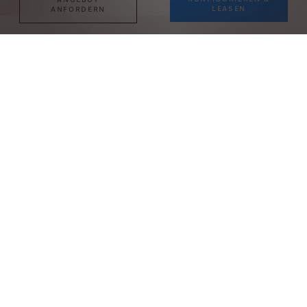
LEASEN
ANFORDERN
Neuer Kompaktwagen E-308
ELEKTRO
Bis zu 8 Jahre PEUGEOT CARE
8 Jahre Batteriegarantie
Kombinierte Werte für den PEUGEOT 308 STYLE Elektromotor 156, 58,3 kWh, 115 kW (156
PS), gem. WLTP: Energieverbrauch 15,6 kWh/100 km; CO
-Emission 0 g/km; CO
-Klasse A;
2
2
elektrische Reichweite 450-428 km. Die tatsächliche Reichweite kann aufgrund zahlreicher
Faktoren wie Fahrstil, Route, Wetter und Straßenbedingungen sowie Zustand, Gebrauch und
Ausstattung des Fahrzeugs variieren.
ANGEBOTE ENTDECKEN
Bewertung deines alten Fahrzeugs