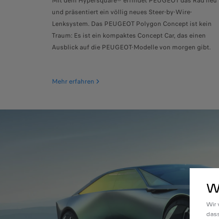
Mit dem Hypersquare® erfindet PEUGEOT das Rad neu
und präsentiert ein völlig neues Steer-by-Wire-
Lenksystem. Das PEUGEOT Polygon Concept ist kein
Traum: Es ist ein kompaktes Concept Car, das einen
Ausblick auf die PEUGEOT-Modelle von morgen gibt.
Mehr erfahren
W
Wir 
dass