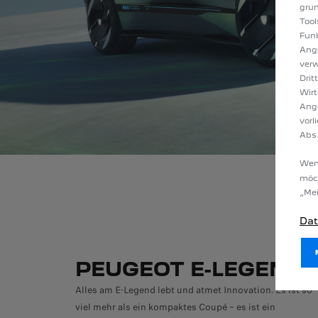
gru
Tool
Funk
Ange
verw
Drit
Wirt
Ang
vorl
Abs.
Wenn
möc
„Mei
Dat
PEUGEOT E-LEGEND
Alles am E-Legend lebt und atmet Innovation. Es ist so
viel mehr als ein kompaktes Coupé – es ist ein