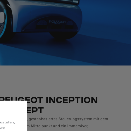
PEUGEOT INCEPTION
CONCEPT
Ein völlig neues, gestenbasiertes Steuerungssystem mit dem
ustellen,
Hypersquare® im Mittelpunkt und ein immersiver,
hen