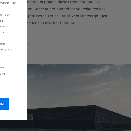
loungeartiger Innenraum prägen dieses Concept Car. Das
hkeit.Die
PEUGEOT Polygon Concept definiert die Möglichkeiten des
 unser
Reisens neu mit präziseren Linien, intuitivem Fahrvergnügen
ern
und beeindruckender elektrischer Leistung.
n von
hen
Mehr entdecken
den
(Art. 49
hren
äche
EN