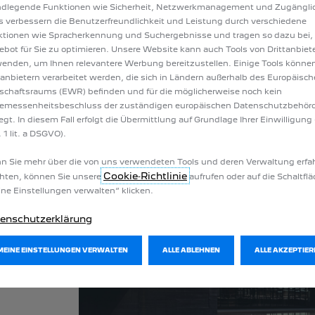
ndlegende Funktionen wie Sicherheit, Netzwerkmanagement und Zugänglic
s verbessern die Benutzerfreundlichkeit und Leistung durch verschiedene
tionen wie Spracherkennung und Suchergebnisse und tragen so dazu bei,
bot für Sie zu optimieren. Unsere Website kann auch Tools von Drittanbiet
enden, um Ihnen relevantere Werbung bereitzustellen. Einige Tools könne
tanbietern verarbeitet werden, die sich in Ländern außerhalb des Europäisc
schaftsraums (EWR) befinden und für die möglicherweise noch kein
emessenheitsbeschluss der zuständigen europäischen Datenschutzbehör
iegt. In diesem Fall erfolgt die Übermittlung auf Grundlage Ihrer Einwilligung 
 1 lit. a DSGVO).
 Sie mehr über die von uns verwendeten Tools und deren Verwaltung erfa
Cookie‑Richtlinie
hten, können Sie unsere
aufrufen oder auf die Schaltfl
ne Einstellungen verwalten“ klicken.
enschutzerklärung
MEINE EINSTELLUNGEN VERWALTEN
ALLE ABLEHNEN
ALLE AKZEPTIER