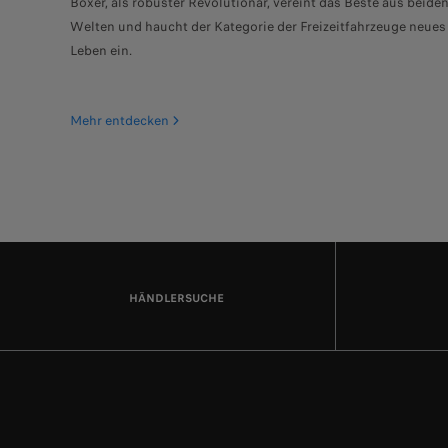
Boxer, als robuster Revolutionär, vereint das Beste aus beide
Welten und haucht der Kategorie der Freizeitfahrzeuge neues
Leben ein.
Mehr entdecken
HÄNDLERSUCHE