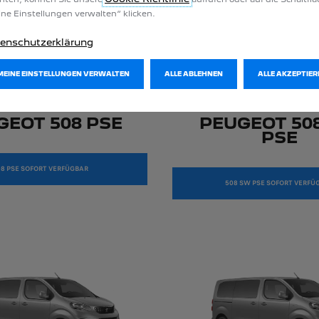
ne Einstellungen verwalten“ klicken.
enschutzerklärung
MEINE EINSTELLUNGEN VERWALTEN
ALLE ABLEHNEN
ALLE AKZEPTIER
GEOT 508 PSE
PEUGEOT 50
PSE
8 PSE SOFORT VERFÜGBAR
508 SW PSE SOFORT VERFÜ