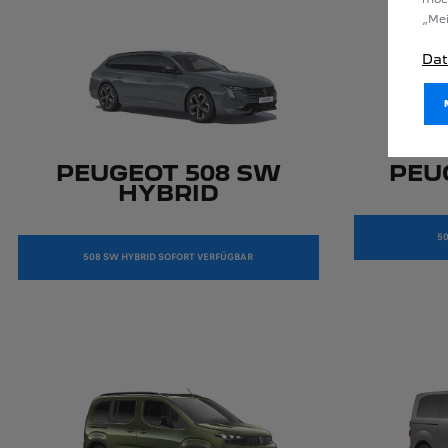
„Mei
Dat
PEUGEOT 508 SW
PEU
HYBRID
50
508 SW HYBRID SOFORT VERFÜGBAR