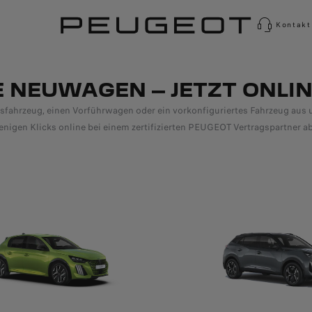
Kontakt
 NEUWAGEN – JETZT ONLIN
ahrzeug, einen Vorführwagen oder ein vorkonfiguriertes Fahrzeug aus un
igen Klicks online bei einem zertifizierten PEUGEOT Vertragspartner abs