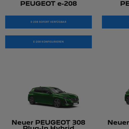
PEUGEOT e-208
P
E-208 SOFORT VERFÜGBAR
E-208 KONFIGURIEREN
Neuer PEUGEOT 308
Neue
Plug-In Hybrid