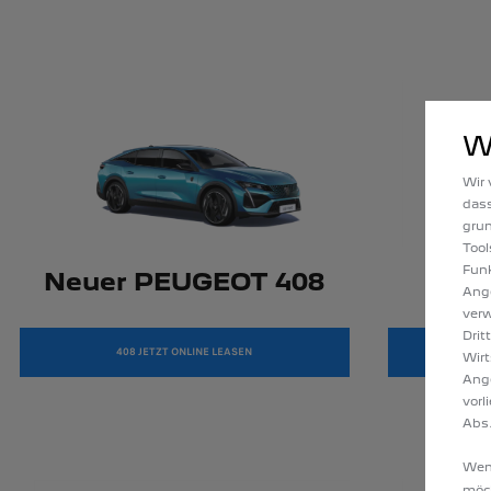
W
Wir 
dass
gru
Tool
Funk
Neuer PEUGEOT 408
P
Ange
verw
Drit
408 JETZT ONLINE LEASEN
Wirt
Ang
vorl
Abs.
Wenn
möc