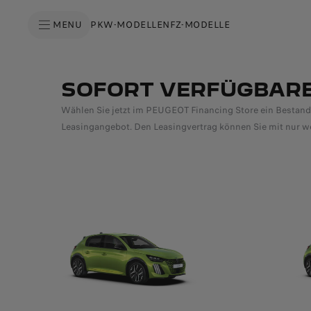
S
k
MENU
PKW-MODELLE
NFZ-MODELLE
i
p
t
o
S
C
k
o
i
n
SOFORT VERFÜGBARE
p
t
t
e
o
Wählen Sie jetzt im PEUGEOT Financing Store ein Bestandsf
n
N
t
a
Leasingangebot. Den Leasingvertrag können Sie mit nur wen
T
v
e
i
x
g
t
a
t
i
o
n
T
e
x
t