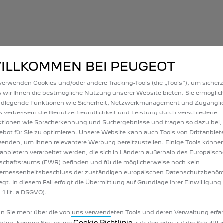
ILLKOMMEN BEI PEUGEOT
verwenden Cookies und/oder andere Tracking-Tools (die „Tools“), um sicherz
 wir Ihnen die bestmögliche Nutzung unserer Website bieten. Sie ermöglic
ndlegende Funktionen wie Sicherheit, Netzwerkmanagement und Zugänglic
s verbessern die Benutzerfreundlichkeit und Leistung durch verschiedene
tionen wie Spracherkennung und Suchergebnisse und tragen so dazu bei,
EUGEOT 508
PEUGEOT 5
bot für Sie zu optimieren. Unsere Website kann auch Tools von Drittanbiet
HYBRID
enden, um Ihnen relevantere Werbung bereitzustellen. Einige Tools könne
tanbietern verarbeitet werden, die sich in Ländern außerhalb des Europäisc
508 SOFORT VERFÜGBAR
schaftsraums (EWR) befinden und für die möglicherweise noch kein
508 HYBRID SOFORT VERFÜ
emessenheitsbeschluss der zuständigen europäischen Datenschutzbehör
iegt. In diesem Fall erfolgt die Übermittlung auf Grundlage Ihrer Einwilligung 
 1 lit. a DSGVO).
 Sie mehr über die von uns verwendeten Tools und deren Verwaltung erfa
Cookie‑Richtlinie
hten, können Sie unsere
aufrufen oder auf die Schaltfl