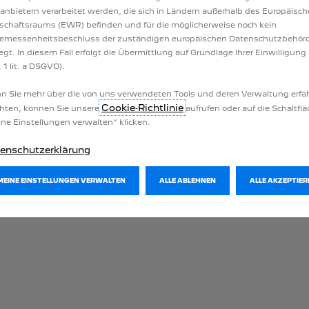
tanbietern verarbeitet werden, die sich in Ländern außerhalb des Europäisc
schaftsraums (EWR) befinden und für die möglicherweise noch kein
emessenheitsbeschluss der zuständigen europäischen Datenschutzbehör
iegt. In diesem Fall erfolgt die Übermittlung auf Grundlage Ihrer Einwilligung 
 1 lit. a DSGVO).
 Sie mehr über die von uns verwendeten Tools und deren Verwaltung erfa
Cookie‑Richtlinie
hten, können Sie unsere
aufrufen oder auf die Schaltfl
ne Einstellungen verwalten“ klicken.
enschutzerklärung
MEINE EINSTELLUNGEN VERWALTEN
ALLE ABLEHNEN
ALLE AKZEPTIER