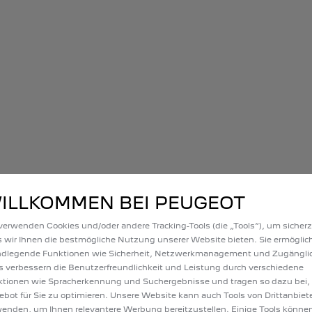
ILLKOMMEN BEI PEUGEOT
verwenden Cookies und/oder andere Tracking-Tools (die „Tools“), um sicherz
 wir Ihnen die bestmögliche Nutzung unserer Website bieten. Sie ermöglic
ndlegende Funktionen wie Sicherheit, Netzwerkmanagement und Zugänglic
s verbessern die Benutzerfreundlichkeit und Leistung durch verschiedene
tionen wie Spracherkennung und Suchergebnisse und tragen so dazu bei,
bot für Sie zu optimieren. Unsere Website kann auch Tools von Drittanbiet
enden, um Ihnen relevantere Werbung bereitzustellen. Einige Tools könne