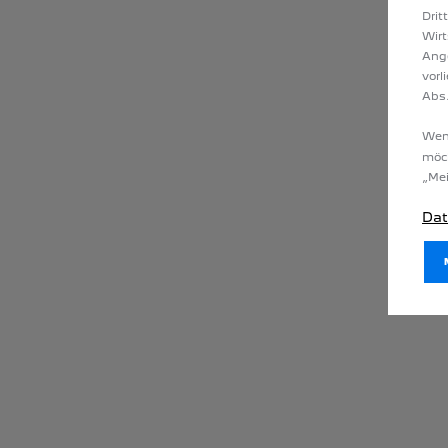
Drit
Wirt
Ang
vorl
Abs.
Wenn
möc
„Mei
Dat