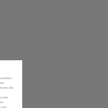
ustellen,
hen
hkeit.Die
 unser
ern
n von