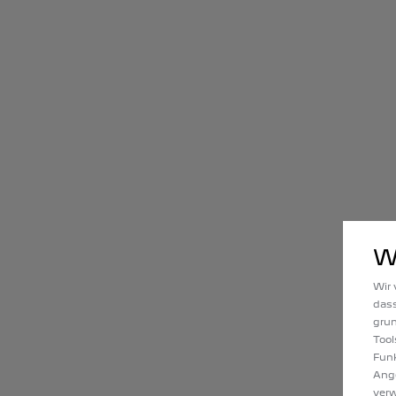
W
Wir 
dass
gru
Tool
Funk
Ange
verw