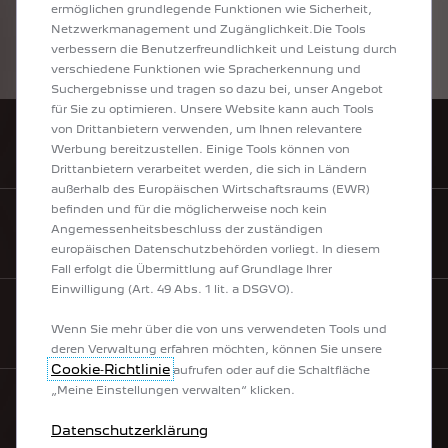
eines
Fahrzeugs
hängen
nicht
nur
von
der
ermöglichen grundlegende Funktionen wie Sicherheit,
effizienten
Ausnutzung
des
Kraftstoffs
durch
Netzwerkmanagement und Zugänglichkeit.Die Tools
das
Fahrzeug
ab,
sondern
werden
auch
vom
verbessern die Benutzerfreundlichkeit und Leistung durch
Fahrverhalten
und
anderen
nichttechnischen
verschiedene Funktionen wie Spracherkennung und
Faktoren
beeinflusst.
Suchergebnisse und tragen so dazu bei, unser Angebot
für Sie zu optimieren. Unsere Website kann auch Tools
von Drittanbietern verwenden, um Ihnen relevantere
HÄNDLERSUCHE
Werbung bereitzustellen. Einige Tools können von
Drittanbietern verarbeitet werden, die sich in Ländern
außerhalb des Europäischen Wirtschaftsraums (EWR)
befinden und für die möglicherweise noch kein
Angemessenheitsbeschluss der zuständigen
MYPEUGEOT
europäischen Datenschutzbehörden vorliegt. In diesem
Fall erfolgt die Übermittlung auf Grundlage Ihrer
Einwilligung (Art. 49 Abs. 1 lit. a DSGVO).
HILFE & KONTAKT
Wenn Sie mehr über die von uns verwendeten Tools und
deren Verwaltung erfahren möchten, können Sie unsere
Cookie‑Richtlinie
aufrufen oder auf die Schaltfläche
„Meine Einstellungen verwalten“ klicken.
NEWSLETTER
Datenschutzerklärung