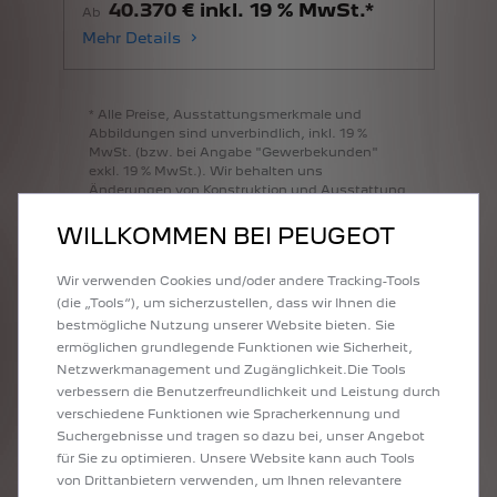
40.370 € inkl. 19 % MwSt.*
Ab
Mehr Details
*
Alle
Preise,
Ausstattungsmerkmale
und
Abbildungen
sind
unverbindlich,
inkl.
19
%
MwSt.
(bzw.
bei
Angabe
"Gewerbekunden"
exkl.
19
%
MwSt.).
Wir
behalten
uns
Änderungen
von
Konstruktion
und
Ausstattung
vor.
WILLKOMMEN BEI PEUGEOT
Die
Angaben
und
Abbildungen
auf
diesen
Seiten
sind
unverbindlich
und
stellen
nur
eine
Wir verwenden Cookies und/oder andere Tracking-Tools
annähernde
Beschreibung
dar.
Die
PEUGEOT
(die „Tools“), um sicherzustellen, dass wir Ihnen die
Deutschland
GmbH
behält
sich
Änderungen
des
Liefergegenstandes
gegenüber
diesen
Seiten
bestmögliche Nutzung unserer Website bieten. Sie
vor,
z.
B.
im
Hinblick
auf
technische
Daten,
ermöglichen grundlegende Funktionen wie Sicherheit,
Konstruktionen,
Ausstattung
und
äußeres
Netzwerkmanagement und Zugänglichkeit.Die Tools
Erscheinungsbild.
Ihr
PEUGEOT
Händler
verbessern die Benutzerfreundlichkeit und Leistung durch
informiert
Sie
gerne
über
etwaige
Änderungen.
verschiedene Funktionen wie Spracherkennung und
Bitte
beachten
Sie,
dass
manche
Modelle,
Ausstattungen,
Lackfarben,
Optionen
oder
Suchergebnisse und tragen so dazu bei, unser Angebot
Zubehör
ggf.
nicht
erhältlich
sein
können.
für Sie zu optimieren. Unsere Website kann auch Tools
Unsere
elektronischen
Informationen
stehen
von Drittanbietern verwenden, um Ihnen relevantere
Ihnen
für
weitere
nützliche
Details
zur