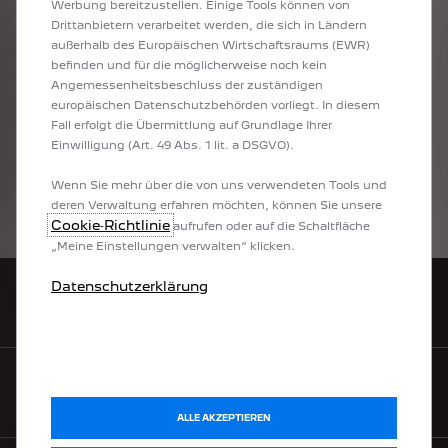
Werbung bereitzustellen. Einige Tools können von
Verfügung.
Drittanbietern verarbeitet werden, die sich in Ländern
.
außerhalb des Europäischen Wirtschaftsraums (EWR)
**
Kombinierte
Werte
gemäß
WLTP.
Die
Werte
eines
Fahrzeugs
hängen
nicht
nur
von
der
befinden und für die möglicherweise noch kein
effizienten
Ausnutzung
des
Kraftstoffs
durch
Angemessenheitsbeschluss der zuständigen
das
Fahrzeug
ab,
sondern
werden
auch
vom
europäischen Datenschutzbehörden vorliegt. In diesem
Fahrverhalten
und
anderen
nichttechnischen
Fall erfolgt die Übermittlung auf Grundlage Ihrer
Faktoren
beeinflusst.
Einwilligung (Art. 49 Abs. 1 lit. a DSGVO).
***
Gewichtete
Werte
sind
Mittelwerte
für
Kraftstoff-
und
Stromverbrauch
von
extern
Wenn Sie mehr über die von uns verwendeten Tools und
aufladbaren
Hybridelektrofahrzeugen
bei
deren Verwaltung erfahren möchten, können Sie unsere
durchschnittlichem
Nutzungsprofil
und
Cookie‑Richtlinie
aufrufen oder auf die Schaltfläche
täglichem
Laden
der
Batterie.
„Meine Einstellungen verwalten“ klicken.
Datenschutzerklärung
HÄNDLERSUCHE
MYPEUGEOT
ALLE AKZEPTIEREN