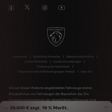
Impressum
Rechtliche Hinweise
Datenschutzrichtlinie
Cookie-Richtlinie
Cookie-Einstellungen
Erklärung Barrierefreiheit
Allgemeine Geschäftsbedingungen Verkauf
Data Act
Die auf dieser Website abgebildeten Fahrzeuge stellen
Beispielfotos von Fahrzeugen der Baureihen dar. Die
Ausstattungsmerkmale der abgebildeten Fahrzeuge sind
nicht Bestandteil des Angebots. Alle Angaben sind
26.600 € zzgl. 19 % MwSt.
Ab
unverbindlich und stellen nur eine annähernde Beschreibung