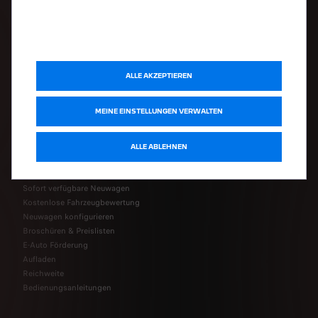
UNSERE MODELLE
ALLE AKZEPTIEREN
Elektroautos
SUV-Modelle
Nutzfahrzeuge
MEINE EINSTELLUNGEN VERWALTEN
NÜTZLICHE LINKS
ALLE ABLEHNEN
Sofort verfügbare Neuwagen
Kostenlose Fahrzeugbewertung
Neuwagen konfigurieren
Broschüren & Preislisten
E-Auto Förderung
Aufladen
Reichweite
Bedienungsanleitungen