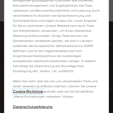
ermöglichen grundlegende Funktionen wie Sicherheit,
effizienten
Ausnutzung
des
Kraftstoffs
durch
Netzwerkmanagement und Zugänglichkeit.Die Tools
das
Fahrzeug
ab,
sondern
werden
auch
vom
verbessern die Benutzerfreundlichkeit und Leistung durch
Fahrverhalten
und
anderen
nichttechnischen
Faktoren
beeinflusst.
verschiedene Funktionen wie Spracherkennung und
Suchergebnisse und tragen so dazu bei, unser Angebot
für Sie zu optimieren. Unsere Website kann auch Tools
von Drittanbietern verwenden, um Ihnen relevantere
HÄNDLERSUCHE
Werbung bereitzustellen. Einige Tools können von
Drittanbietern verarbeitet werden, die sich in Ländern
außerhalb des Europäischen Wirtschaftsraums (EWR)
befinden und für die möglicherweise noch kein
Angemessenheitsbeschluss der zuständigen
MYPEUGEOT
europäischen Datenschutzbehörden vorliegt. In diesem
Fall erfolgt die Übermittlung auf Grundlage Ihrer
Einwilligung (Art. 49 Abs. 1 lit. a DSGVO).
HILFE & KONTAKT
Wenn Sie mehr über die von uns verwendeten Tools und
deren Verwaltung erfahren möchten, können Sie unsere
Cookie‑Richtlinie
aufrufen oder auf die Schaltfläche
„Meine Einstellungen verwalten“ klicken.
NEWSLETTER
Datenschutzerklärung