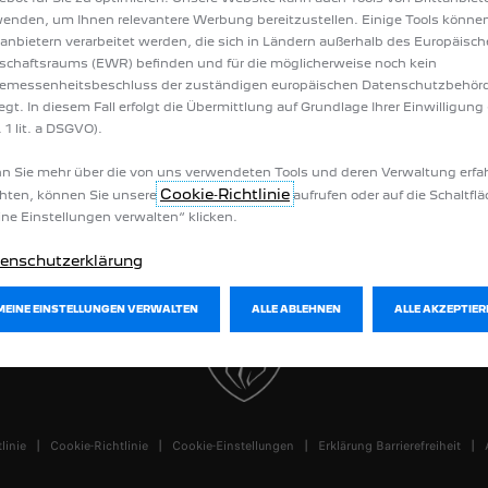
verfügbare Neuwagen
Werkstatttermin online vereinbaren
enden, um Ihnen relevantere Werbung bereitzustellen. Einige Tools könne
ose Fahrzeugbewertung
Pannenhilfe PEUGEOT Assistance
tanbietern verarbeitet werden, die sich in Ländern außerhalb des Europäisc
n konfigurieren
PEUGEOT Services Store
schaftsraums (EWR) befinden und für die möglicherweise noch kein
en & Preislisten
Zubehör
emessenheitsbeschluss der zuständigen europäischen Datenschutzbehör
Förderung
Wartung und Reparatur
iegt. In diesem Fall erfolgt die Übermittlung auf Grundlage Ihrer Einwilligung 
n
 1 lit. a DSGVO).
ite
ngsanleitungen
 Sie mehr über die von uns verwendeten Tools und deren Verwaltung erfa
Cookie‑Richtlinie
hten, können Sie unsere
aufrufen oder auf die Schaltfl
ne Einstellungen verwalten“ klicken.
enschutzerklärung
MEINE EINSTELLUNGEN VERWALTEN
ALLE ABLEHNEN
ALLE AKZEPTIER
linie
Cookie-Richtlinie
Cookie-Einstellungen
Erklärung Barrierefreiheit