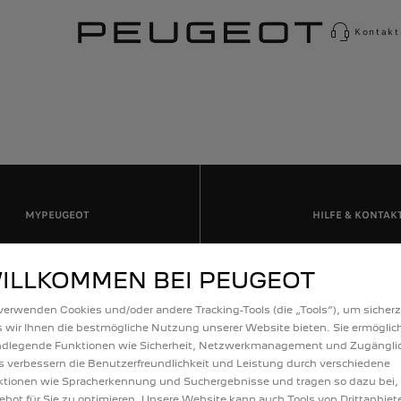
Kontakt
MYPEUGEOT
HILFE & KONTAK
ILLKOMMEN BEI PEUGEOT
verwenden Cookies und/oder andere Tracking-Tools (die „Tools“), um sicherz
 wir Ihnen die bestmögliche Nutzung unserer Website bieten. Sie ermöglic
ndlegende Funktionen wie Sicherheit, Netzwerkmanagement und Zugänglic
s verbessern die Benutzerfreundlichkeit und Leistung durch verschiedene
ICHE LINKS
PEUGEOT SERVICE
tionen wie Spracherkennung und Suchergebnisse und tragen so dazu bei,
bot für Sie zu optimieren. Unsere Website kann auch Tools von Drittanbiet