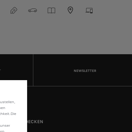
T
NEWSLETTER
ustellen,
hen
hkeit.Die
ENTDECKEN
 unser
ern