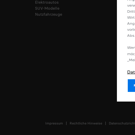
Elektroautos
Sofort 
verw
SUV-Modelle
Kostenl
Drit
Nutzfahrzeuge
Neuwage
Wirt
Broschür
Ang
E-Auto 
vorl
Auflade
Abs.
Reichwe
Bedienu
Wenn
möc
„Mei
Dat
Impressum
Rechtliche Hinweise
Datenschutzricht