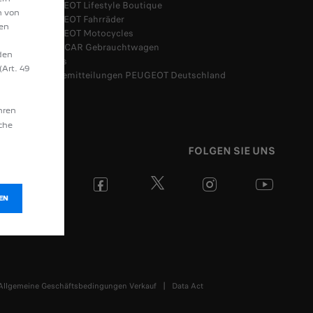
PEUGEOT Lifestyle Boutique
n von
PEUGEOT Fahrräder
hen
PEUGEOT Motocycles
SPOTICAR Gebrauchtwagen
den
Leasys
(Art. 49
Pressemitteilungen PEUGEOT Deutschland
hren
äche
FOLGEN SIE UNS
EN
Allgemeine Geschäftsbedingungen Verkauf
Data Act