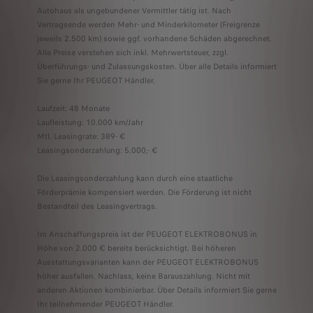
Autohaus als ungebundener Vermittler tätig ist. Nach
Vertragsende werden Mehr- und Minderkilometer (Freigrenze
jeweils 2.500 km) sowie ggf. vorhandene Schäden abgerechnet.
Alle Preise verstehen sich inkl. Mehrwertsteuer, zzgl.
Überführungs- und Zulassungskosten. ​Über alle Details informiert
Sie gerne Ihr PEUGEOT Händler.
Laufzeit: 48 Monate
Laufleistung: 10.000 km/Jahr
Mtl. Leasingrate: 389- €
Leasingsonderzahlung: 5.000,- €
Die Leasingsonderzahlung kann durch eine staatliche
Förderprämie kompensiert werden. Die Förderung ist nicht
Bestandteil des Leasingvertrags.
Im Anschaffungspreis ist der PEUGEOT ELEKTROBONUS in
Höhe von 2.000 € bereits berücksichtigt. Bei höheren
Ausstattungsvarianten kann der PEUGEOT ELEKTROBONUS
höher ausfallen. Nachlass, keine Barauszahlung. Nicht mit
anderen Aktionen kombinierbar. Über Details informiert Sie gerne
Ihr teilnehmender PEUGEOT Händler.