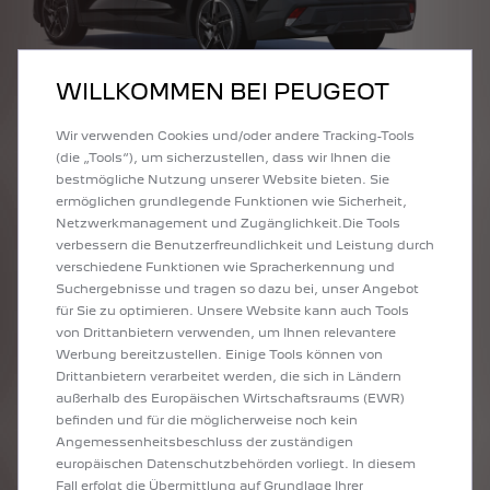
WILLKOMMEN BEI PEUGEOT
Wir verwenden Cookies und/oder andere Tracking-Tools
(die „Tools“), um sicherzustellen, dass wir Ihnen die
bestmögliche Nutzung unserer Website bieten. Sie
ermöglichen grundlegende Funktionen wie Sicherheit,
Netzwerkmanagement und Zugänglichkeit.Die Tools
ABMESSUNGEN
verbessern die Benutzerfreundlichkeit und Leistung durch
verschiedene Funktionen wie Spracherkennung und
Suchergebnisse und tragen so dazu bei, unser Angebot
für Sie zu optimieren. Unsere Website kann auch Tools
von Drittanbietern verwenden, um Ihnen relevantere
Werbung bereitzustellen. Einige Tools können von
PEUGEOT E-408 MODULARE BAUWEISE
Drittanbietern verarbeitet werden, die sich in Ländern
Der PEUGEOT E-408 zeichnet sich durch seinen großzügigen, flexibel
außerhalb des Europäischen Wirtschaftsraums (EWR)
nutzbaren Kofferraum aus. Selbst wenn Sie keine Hand frei haben, lässt sich
befinden und für die möglicherweise noch kein
die Heckklappe dank integrierter Sensorsteuerung mühelos öffnen.
Angemessenheitsbeschluss der zuständigen
europäischen Datenschutzbehörden vorliegt. In diesem
Fall erfolgt die Übermittlung auf Grundlage Ihrer