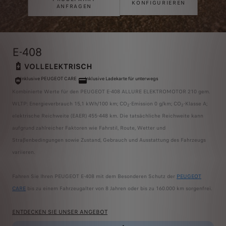
KONFIGURIEREN
ANFRAGEN
E-408
VOLLELEKTRISCH
Inklusive PEUGEOT CARE
Inklusive Ladekarte für unterwegs
Kombinierte Werte für den PEUGEOT E-408 ALLURE ELEKTROMOTOR 210 gem.
WLTP: Energieverbrauch 15,1 kWh/100 km; CO
-Emission 0 g/km; CO
-Klasse A;
2
2
elektrische Reichweite (EAER) 455-448 km. Die tatsächliche Reichweite kann
aufgrund zahlreicher Faktoren wie Fahrstil, Route, Wetter und
Straßenbedingungen sowie Zustand, Gebrauch und Ausstattung des Fahrzeugs
variieren.
Fahren Sie Ihren PEUGEOT E-408 mit dem Besonderen Schutz der
PEUGEOT
CARE
bis zu einem Fahrzeugalter von 8 Jahren oder bis zu 160.000 km sorgenfrei.
ENTDECKEN SIE UNSER ANGEBOT