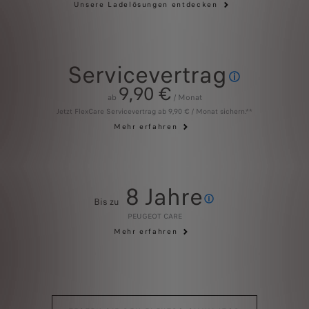
Unsere Ladelösungen entdecken
Servicevertrag
9,90 €
Dieser Service umfasst
ab
/ Monat
Jetzt FlexCare Servicevertrag ab 9,90 € / Monat sichern.**
Mehr erfahren
8 Jahre
Bis zu
PEUGEOT CARE umfasst die 2-j
PEUGEOT CARE
Mehr erfahren