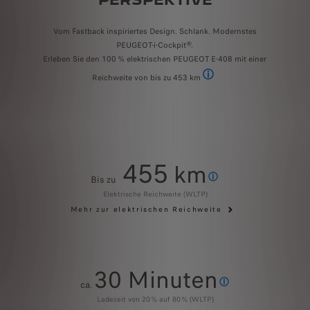
PERSPEKTIVE
Vom Fastback inspiriertes Design. Schlank. Modernstes
PEUGEOT-i-Cockpit®.
Erleben Sie den 100 % elektrischen PEUGEOT E-408 mit einer
Reichweite von bis zu 453 km
Werte nach WLTP, Zulassung a
455
km
Bis zu
Werte nach WLTP. Die tatsäc
Elektrische Reichweite (WLTP)
Mehr zur elektrischen Reichweite
30 Minuten
ca.
An einer DC-Schnelllades
Ladezeit von 20 % auf 80 % (WLTP)