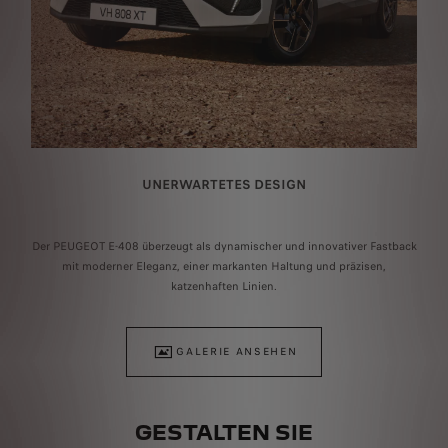
UNERWARTETES DESIGN
Der PEUGEOT E-408 überzeugt als dynamischer und innovativer Fastback
i
mit moderner Eleganz, einer markanten Haltung und präzisen,
.
em Datenstand Ende 2021. Ereignisse und Daten, die nach diesem Datum eintreten, sin
katzenhaften Linien.
Fa
GALERIE ANSEHEN
GESTALTEN SIE