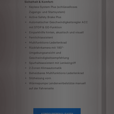
Sicherheit & Komfort:
Keyless-System Plus (schlüsselloses
Zugangs- und Startsystem)
Active Safety Brake Plus
Automatischer Geschwindigkeitsregler ACC
mit STOP & GO-Funktion
Si
Einparkhilfe hinten, akustisch und visuell
Fernlichtassistent
Multifunktions-Lederlenkrad
Rückfahrkamera mit 180°-
Umgebungsansicht und
Geschwindigkeitsempfehlung
Spurhalteassistent mit Lenkeingriff
2-Zonen-Klimaautomatik
Beheizbares Multifunktions-Lederlenkrad
Sitzheizung vorn
Wärmepumpe Lendenwirbelstütze manuell
auf der Fahrerseite
KONFIGURIEREN & LEASEN