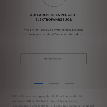
AUFLADEN IHRES PEUGEOT
ELEKTROFAHRZEUGS
d
Wie Sie Ihr PEUGEOT Elektrofahrzeug aufladen
S
t
können: private oder öffentliche Ladestation.
F
.
d
MEHR ERFAHREN
1 Ein Kilometerleasingangebot für Privatkunden (Bonität
vorausgesetzt) der Stellantis Bank SA Niederlassung
Deutschland, Siemensstraße 10, 63263 Neu-Isenburg, für die das