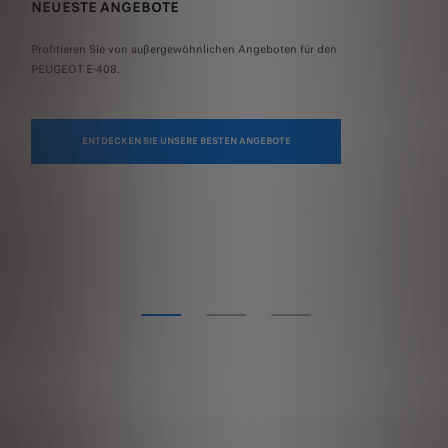
NEUESTE ANGEBOTE
ON
Profitieren Sie von außergewöhnlichen Angeboten für den
Kon
PEUGEOT E-408.
Sie
Bes
eng
Tel
ENTDECKEN SIE UNSERE BESTEN ANGEBOTE