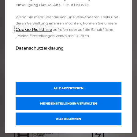
Einwilligung (Art. 49 Abs. 1 lit. a DSGVO).
Wenn Sie mehr über die von uns verwendeten Tools und
deren Verwaltung erfahren möchten, können Sie unsere
Cookie‑Richtlinie
aufrufen oder auf die Schaltfläche
„Meine Einstellungen verwalten“ klicken.
PEUGEOT
Datenschutzerklärung
ELEKTRO VERSPRECHEN
Für sorgenfreies Fahren und maximale Benutzerfreundlichkeit: Jedes neue
Elektrofahrzeug von PEUGEOT erfüllt das PEUGEOT ELEKTRO
VERSPRECHEN
für die neuste Modellgeneration vo
ALLE AKZEPTIEREN
MEINE EINSTELLUNGEN VERWALTEN
ALLE ABLEHNEN