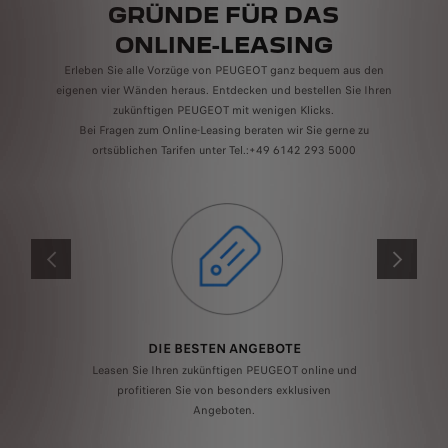
GRÜNDE FÜR DAS
ONLINE-LEASING
Erleben Sie alle Vorzüge von PEUGEOT ganz bequem aus den
eigenen vier Wänden heraus. Entdecken und bestellen Sie Ihren
zukünftigen PEUGEOT mit wenigen Klicks.
Bei Fragen zum Online-Leasing beraten wir Sie gerne zu
ortsüblichen Tarifen unter Tel.:+49 6142 293 5000
ZURÜCK
WEITER
DIE BESTEN ANGEBOTE
TE
Leasen Sie Ihren zukünftigen PEUGEOT online und
profitieren Sie von besonders exklusiven
,
F
Angeboten.
ich.