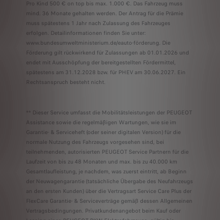
Pro Kind 500 € on top bis max. 1.000 €. Das Fahrzeug muss
mind. 36 Monate gehalten werden. Der Antrag für die Prämie
muss spätestens 1 Jahr nach Zulassung des Fahrzeuges
erfolgen. Detailinformationen finden Sie unter:
www.bundesumweltministerium.de/eauto-förderung. Die
Förderung gilt rückwirkend für Zulassungen ab 01.01.2026 und
endet mit Ausschöpfung der bereitgestellten Fördermittel,
spätestens am 31.12.2028 bzw. für PHEV am 30.06.2027. Ein
Rechtsanspruch besteht nicht.
** Dieser Service umfasst die Mobilitätsleistungen der PEUGEOT
Assistance sowie die regelmäßigen Wartungen, wie sie im
Garantie- & Serviceheft (oder seiner digitalen Version) für die
normale Nutzung des Fahrzeugs vorgesehen sind, bei
teilnehmenden, autorisierten PEUGEOT Service Partnern für die
Laufzeit von bis zu 48 Monaten und max. bis zu 40.000 km
Gesamtlaufleistung, je nachdem, was zuerst eintritt, ab Beginn
der Neuwagengarantie (tatsächliche Übergabe des Neufahrzeugs
an den ersten Kunden) über die Vertragsart Service Care Plus der
FlexCare Garantie- & Serviceverträge gemäß dessen Allgemeinen
Vertragsbedingungen. Privatkundenangebot beim Kauf oder