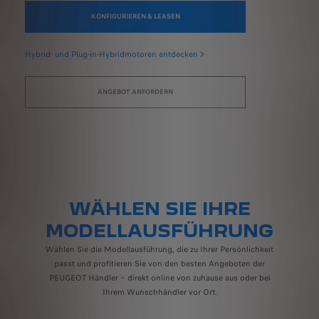
KONFIGURIEREN & LEASEN
Hybrid- und Plug-in-Hybridmotoren entdecken
ANGEBOT ANFORDERN
WÄHLEN SIE IHRE
MODELLAUSFÜHRUNG
Wählen Sie die Modellausführung, die zu Ihrer Persönlichkeit
passt und profitieren Sie von den besten Angeboten der
PEUGEOT Händler − direkt online von zuhause aus oder bei
Ihrem Wunschhändler vor Ort.