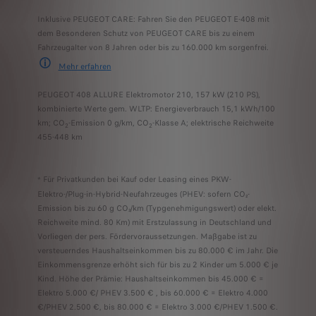
Inklusive PEUGEOT CARE: Fahren Sie den PEUGEOT E-408 mit
dem Besonderen Schutz von PEUGEOT CARE bis zu einem
Fahrzeugalter von 8 Jahren oder bis zu 160.000 km sorgenfrei.
Mehr erfahre
n
PEUGEOT CARE umfasst die 2-jährige Neufahrzeuggarantie und jede andere S
PEUGEOT 408 ALLURE Elektromotor 210, 157 kW (210 PS),
kombinierte Werte gem. WLTP: Energieverbrauch 15,1 kWh/100
km; CO
-Emission 0 g/km, CO
-Klasse A; elektrische Reichweite
2
2
455-448 km
Für Privatkunden bei Kauf oder Leasing eines PKW-
*
Elektro-/Plug-in-Hybrid-Neufahrzeuges (PHEV: sofern CO₂-
Emission bis zu 60 g CO₂/km (Typgenehmigungswert) oder elekt.
Reichweite mind. 80 Km) mit Erstzulassung in Deutschland und
Vorliegen der pers. Fördervoraussetzungen. Maßgabe ist zu
versteuerndes Haushaltseinkommen bis zu 80.000 € im Jahr. Die
Einkommensgrenze erhöht sich für bis zu 2 Kinder um 5.000 € je
Kind. Höhe der Prämie: Haushaltseinkommen bis 45.000 € =
Elektro 5.000 €/ PHEV 3.500 € , bis 60.000 € = Elektro 4.000
€/PHEV 2.500 €, bis 80.000 € = Elektro 3.000 €/PHEV 1.500 €.