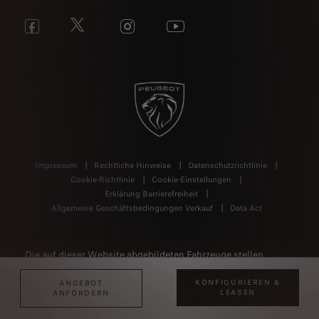
Impressum
Rechtliche Hinweise
Datenschutzrichtlinie
Cookie-Richtlinie
Cookie-Einstellungen
Erklärung Barrierefreiheit
Allgemeine Geschäftsbedingungen Verkauf
Data Act
Die auf dieser Website abgebildeten Fahrzeuge stellen
Beispielfotos von Fahrzeugen der Baureihen dar. Die
KONFIGURIEREN &
ANGEBOT
Ausstattungsmerkmale der abgebildeten Fahrzeuge sind
LEASEN
ANFORDERN
nicht Bestandteil des Angebots. Alle Angaben sind