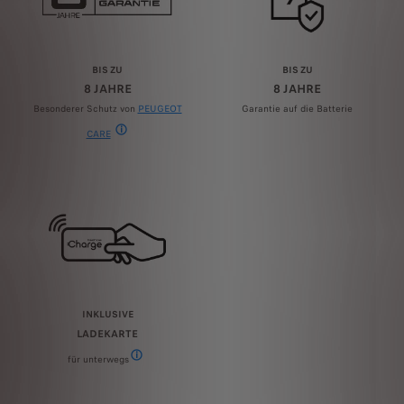
BIS ZU
BIS ZU
8 JAHRE
8 JAHRE
Besonderer Schutz von
PEUGEOT
Garantie auf die Batterie
CARE
PEUGEOT CARE umfasst die 2-jährige Neufahrzeuggarantie und jede
INKLUSIVE
LADEKARTE
für unterwegs
Private LEV-Kunden erhalten kostenlos eine Free2move Charge