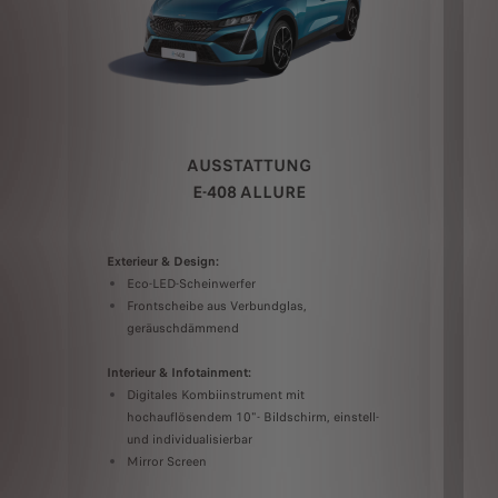
Ex
AUSSTATTUNG
E-408 ALLURE
Exterieur & Design:
Eco-LED-Scheinwerfer
Frontscheibe aus Verbundglas,
geräuschdämmend
Interieur & Infotainment:
In
Digitales Kombiinstrument mit
hochauflösendem 10"- Bildschirm, einstell-
und individualisierbar
Mirror Screen