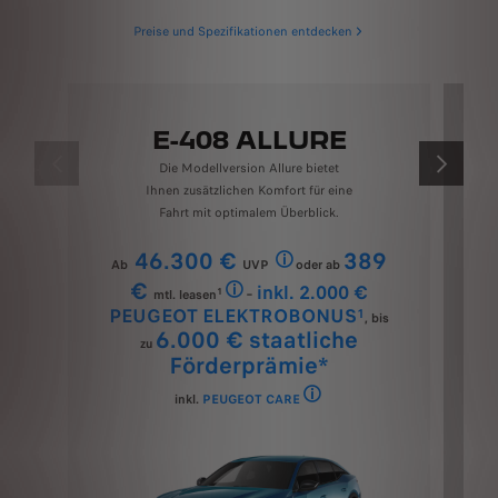
Preise und Spezifikationen entdecken
E-408 ALLURE
Die Modellversion Allure bietet
ZURÜCK
WEITER
Ihnen zusätzlichen Komfort für eine
Fahrt mit optimalem Überblick.
46.300 €
389
Ab
UVP
oder ab
​Unverbindliche Preisempfehlung inkl. 
€
inkl. 2.000 €
1
mtl. leasen
−
Ein Kilometerleasingangebot für Privatkunden 
PEUGEOT ELEKTROBONUS
1
, bis
6.000 € staatliche
zu
Förderprämie*
inkl.
PEUGEOT CARE
PEUGEOT CARE umfasst die 2-jähri