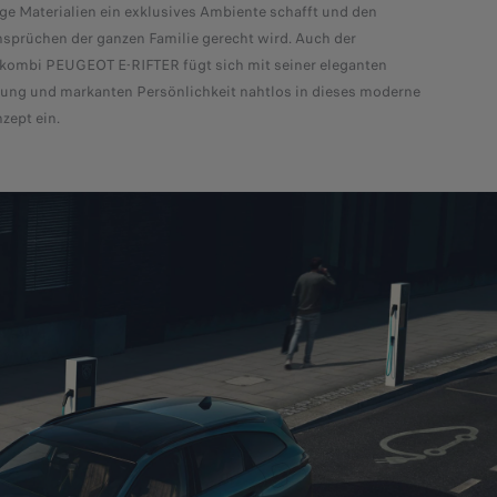
ge Materialien ein exklusives Ambiente schafft und den
sprüchen der ganzen Familie gerecht wird. Auch der
ombi PEUGEOT E-RIFTER fügt sich mit seiner eleganten
rung und markanten Persönlichkeit nahtlos in dieses moderne
zept ein.