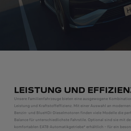
LEISTUNG UND EFFIZIENZ
Unsere Familienfahrzeuge bieten eine ausgewogene Kombinatio
Leistung und Kraftstoffeffizienz. Mit einer Auswahl an modernen
Benzin- und BlueHDi-Dieselmotoren finden viele Modelle die per
Balance für unterschiedlichste Fahrstile. Optional sind sie mit d
komfortablen EAT8-Automatikgetriebe* erhältlich – für ein beso