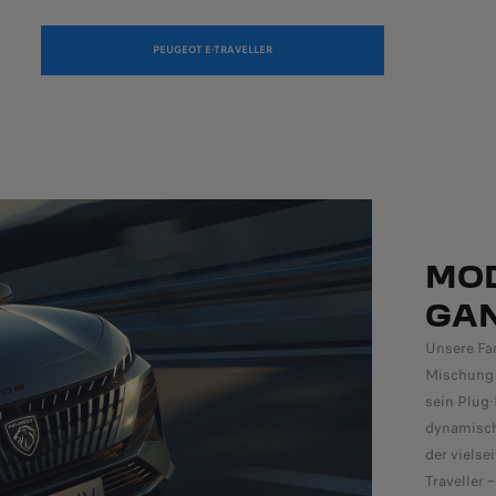
PEUGEOT E-TRAVELLER
MOD
GAN
Unsere Fa
Mischung 
sein Plug
dynamisc
der viels
Traveller 