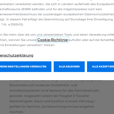
tanbietern verarbeitet werden, die sich in Ländern außerhalb des Europäisc
Peugeot E-Traveller:​
schaftsraums (EWR) befinden und für die möglicherweise noch kein
emessenheitsbeschluss der zuständigen europäischen Datenschutzbehör
Der Peugeot E-Traveller ist die ideale Wahl für Familien, die
iegt. In diesem Fall erfolgt die Übermittlung auf Grundlage Ihrer Einwilligung 
viel Platz benötigen und gleichzeitig umweltbewusst
 1 lit. a DSGVO).
unterwegs sein möchten. Als vollelektrischer Großraum-Van
bietet er bis zu neun Sitzplätze und ein äußerst flexibles
 Sie mehr über die von uns verwendeten Tools und deren Verwaltung erfa
Raumkonzept, das sich perfekt an die Bedürfnisse von
Cookie‑Richtlinie
hten, können Sie unsere
aufrufen oder auf die Schaltfl
Familien anpassen lässt – sei es für den Alltag,
ne Einstellungen verwalten“ klicken.
Wochenendausflüge oder längere Reisen. Die großzügige
Innenraumgestaltung sorgt für hohen Komfort auf allen
enschutzerklärung
Plätzen, während die großen Schiebetüren ein bequemes Ein-
und Aussteigen ermöglichen, auch mit Kindersitzen oder viel
MEINE EINSTELLUNGEN VERWALTEN
ALLE ABLEHNEN
ALLE AKZEPTIER
Gepäck. Der E-Traveller fährt lokal emissionsfrei und leise,
was nicht nur die Umwelt schont, sondern auch für ein
entspanntes Fahrerlebnis sorgt. Mit einer alltagstauglichen
Reichweite und modernen Sicherheits- und
Assistenzsystemen ist er bestens für den Familieneinsatz
gerüstet. Insgesamt vereint der Peugeot E-Traveller
Nachhaltigkeit, Raum und Komfort in einem Fahrzeug –
perfekt für Familien, die keine Kompromisse eingehen
möchten.