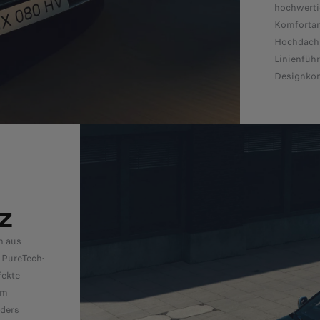
hochwerti
Komfortan
Hochdachk
Linienfüh
Designkon
​
n aus
 PureTech-
fekte
em
nders