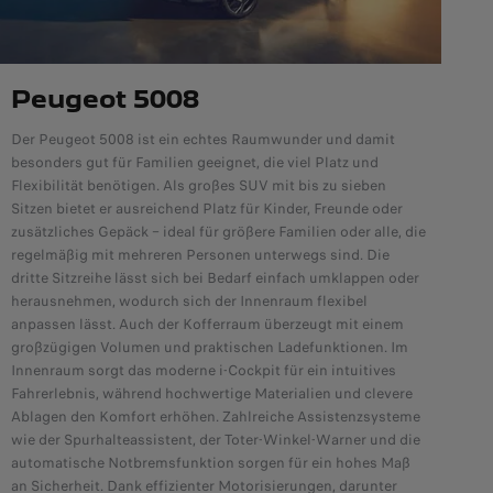
Peugeot 5008
Der Peugeot 5008 ist ein echtes Raumwunder und damit
besonders gut für Familien geeignet, die viel Platz und
Flexibilität benötigen. Als großes SUV mit bis zu sieben
Sitzen bietet er ausreichend Platz für Kinder, Freunde oder
zusätzliches Gepäck – ideal für größere Familien oder alle, die
regelmäßig mit mehreren Personen unterwegs sind. Die
dritte Sitzreihe lässt sich bei Bedarf einfach umklappen oder
herausnehmen, wodurch sich der Innenraum flexibel
anpassen lässt. Auch der Kofferraum überzeugt mit einem
großzügigen Volumen und praktischen Ladefunktionen. Im
Innenraum sorgt das moderne i-Cockpit für ein intuitives
Fahrerlebnis, während hochwertige Materialien und clevere
Ablagen den Komfort erhöhen. Zahlreiche Assistenzsysteme
wie der Spurhalteassistent, der Toter-Winkel-Warner und die
automatische Notbremsfunktion sorgen für ein hohes Maß
an Sicherheit. Dank effizienter Motorisierungen, darunter