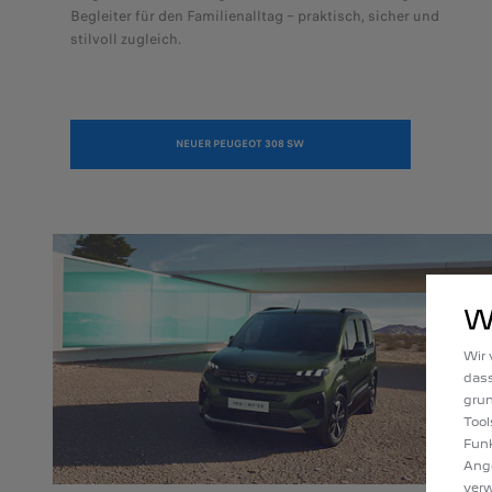
Begleiter für den Familienalltag – praktisch, sicher und
stilvoll zugleich.
NEUER PEUGEOT 308 SW
W
Wir 
dass
gru
Tool
Funk
Ange
verw