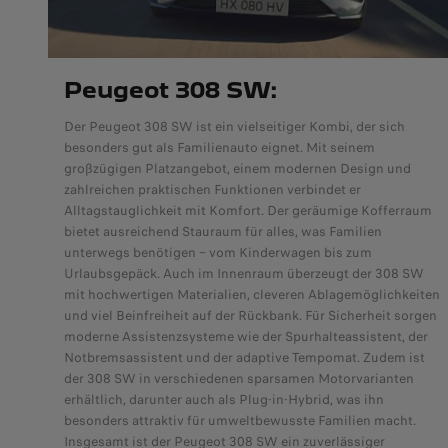
Peugeot 308 SW:
Der Peugeot 308 SW ist ein vielseitiger Kombi, der sich
besonders gut als Familienauto eignet. Mit seinem
großzügigen Platzangebot, einem modernen Design und
zahlreichen praktischen Funktionen verbindet er
Alltagstauglichkeit mit Komfort. Der geräumige Kofferraum
bietet ausreichend Stauraum für alles, was Familien
unterwegs benötigen – vom Kinderwagen bis zum
Urlaubsgepäck. Auch im Innenraum überzeugt der 308 SW
mit hochwertigen Materialien, cleveren Ablagemöglichkeiten
und viel Beinfreiheit auf der Rückbank. Für Sicherheit sorgen
moderne Assistenzsysteme wie der Spurhalteassistent, der
Notbremsassistent und der adaptive Tempomat. Zudem ist
der 308 SW in verschiedenen sparsamen Motorvarianten
erhältlich, darunter auch als Plug-in-Hybrid, was ihn
besonders attraktiv für umweltbewusste Familien macht.
Insgesamt ist der Peugeot 308 SW ein zuverlässiger