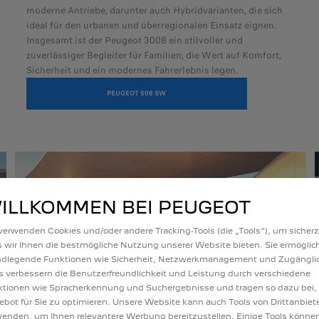
moderne Antriebe, darunter auch Hybridvarianten, die sich
ideal für den urbanen und überregionalen Einsatz eignen.
Insgesamt ist der Peugeot 3008 ein stilvoller und
zuverlässiger Begleiter für Familien, die Wert auf Komfort,
Sicherheit und ein modernes Fahrerlebnis legen.
PEUGEOT 508 SW
ILLKOMMEN BEI PEUGEOT
verwenden Cookies und/oder andere Tracking-Tools (die „Tools“), um sicherz
 wir Ihnen die bestmögliche Nutzung unserer Website bieten. Sie ermöglic
ndlegende Funktionen wie Sicherheit, Netzwerkmanagement und Zugänglic
s verbessern die Benutzerfreundlichkeit und Leistung durch verschiedene
tionen wie Spracherkennung und Suchergebnisse und tragen so dazu bei,
bot für Sie zu optimieren. Unsere Website kann auch Tools von Drittanbiet
enden, um Ihnen relevantere Werbung bereitzustellen. Einige Tools könne