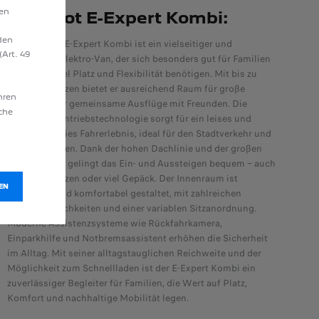
hen
Peugeot E-Expert Kombi:​
den
Der Peugeot E-Expert Kombi ist ein vielseitiger und
(Art. 49
geräumiger Elektro-Van, der sich besonders gut für Familien
eignet, die viel Platz und Flexibilität benötigen. Mit bis zu
neun Sitzplätzen bietet er ausreichend Raum für große
hren
Familien oder gemeinsame Ausflüge mit Freunden. Die
äche
elektrische Antriebstechnologie sorgt für ein leises und
emissionsfreies Fahrerlebnis, ideal für den Stadtverkehr und
längere Fahrten. Dank der hohen Dachlinie und der großen
Schiebetüren gelingt das Ein- und Aussteigen bequem – auch
mit Kindersitzen oder viel Gepäck. Der Innenraum ist
EN
funktional und komfortabel gestaltet, mit zahlreichen
Ablagemöglichkeiten und einer variablen Sitzanordnung.
Moderne Assistenzsysteme wie Rückfahrkamera,
Einparkhilfe und Notbremsassistent erhöhen die Sicherheit
im Alltag. Mit seiner alltagstauglichen Reichweite und der
Möglichkeit zum Schnellladen ist der E-Expert Kombi ein
zuverlässiger Begleiter für Familien, die Wert auf Platz,
Komfort und nachhaltige Mobilität legen.