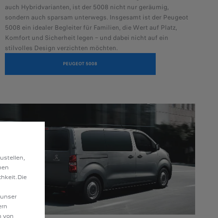
auch Hybridvarianten, ist der 5008 nicht nur geräumig,
sondern auch sparsam unterwegs. Insgesamt ist der Peugeot
5008 ein idealer Begleiter für Familien, die Wert auf Platz,
Komfort und Sicherheit legen – und dabei nicht auf ein
stilvolles Design verzichten möchten.​
PEUGEOT 5008
ustellen,
hen
hkeit.Die
 unser
ern
n von