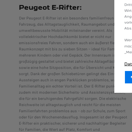
Drit
Peugeot E-Rifter:​
Wirt
Ang
Der Peugeot E-Rifter ist ein besonders familienfreundliches
vorl
Fahrzeug, das Alltagstauglichkeit, Raumangebot und
Abs.
umweltbewusste Mobilität miteinander vereint. Als
vollelektrischer Hochdachkombi bietet er nicht nur
Wenn
emissionsfreies Fahren, sondern auch ein äußerst flexibles
möc
Raumkonzept mit bis zu sieben Sitzen – ideal für Familien mit
„Mei
mehreren Kindern oder viel Gepäck. Der Innenraum ist
großzügig gestaltet und bietet zahlreiche Ablageflächen
Dat
sowie eine hohe Sitzposition, die für Übersicht und Komfort
sorgt. Dank der großen Schiebetüren gelingt das Ein- und
Aussteigen auch in engen Parklücken problemlos, was im
Familienalltag ein echter Vorteil ist. Der E-Rifter punktet
zudem mit modernen Sicherheits- und Assistenzsystemen,
die für ein beruhigendes Fahrgefühl sorgen. Die elektrische
Reichweite ist alltagstauglich und reicht für die meisten
Familienfahrten problemlos aus – ob zur Schule, zum Sport
oder für den Wochenendausflug. Insgesamt ist der Peugeot
E-Rifter ein praktischer, sicherer und nachhaltiger Begleiter
für Familien, die Wert auf Platz, Komfort und