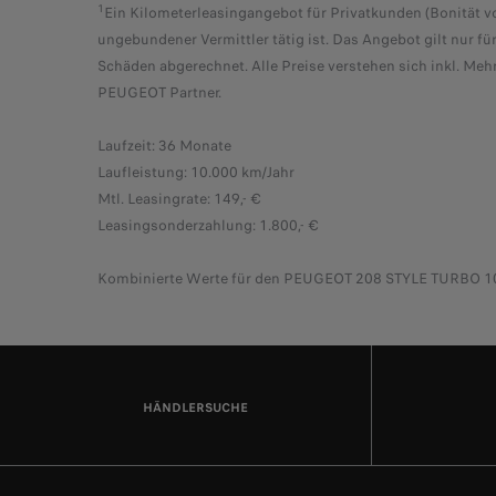
1
Ein Kilometerleasingangebot für Privatkunden (Bonität v
ungebundener Vermittler tätig ist. Das Angebot gilt nur 
Schäden abgerechnet. Alle Preise verstehen sich inkl. Meh
PEUGEOT Partner.
Laufzeit: 36 Monate
Laufleistung: 10.000 km/Jahr
Mtl. Leasingrate: 149,- €
Leasingsonderzahlung: 1.800,- €
Kombinierte Werte für den PEUGEOT 208 STYLE TURBO 100,
HÄNDLERSUCHE