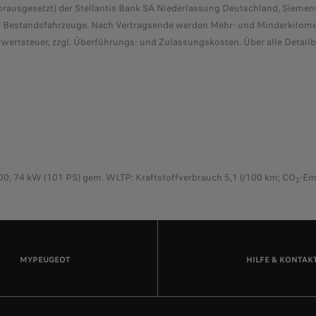
orausgesetzt) der Stellantis Bank SA Niederlassung Deutschland, Siemen
für Bestandsfahrzeuge. Nach Vertragsende werden Mehr- und Minderkilomet
rwertsteuer, zzgl. Überführungs- und Zulassungskosten. Über alle Detail
 74 kW (101 PS) gem. WLTP: Kraftstoffverbrauch 5,1 l/100 km; CO
-Em
2
MYPEUGEOT
HILFE & KONTAK