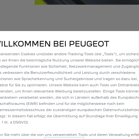
ILLKOMMEN BEI PEUGEOT
verwenden Cookies und/oder andere Tracking-Tools (die „Tools“), um sicherz
 wir Ihnen die bestmögliche Nutzung unserer Website bieten. Sie ermöglic
& ONLINE LEASEN
ndlegende Funktionen wie Sicherheit, Netzwerkmanagement und Zugänglic
traktive Kilometerleasingangebote unserer Händler dazu finden? Im PEU
s verbessern die Benutzerfreundlichkeit und Leistung durch verschiedene
tionen wie Spracherkennung und Suchergebnisse und tragen so dazu bei,
e aus abschließen, direkt online. Bei Fragen zum Online-Leasing berate
bot für Sie zu optimieren. Unsere Website kann auch Tools von Drittanbiet
enden, um Ihnen relevantere Werbung bereitzustellen. Einige Tools könne
tanbietern verarbeitet werden, die sich in Ländern außerhalb des Europäisc
schaftsraums (EWR) befinden und für die möglicherweise noch kein
emessenheitsbeschluss der zuständigen europäischen Datenschutzbehör
iegt. In diesem Fall erfolgt die Übermittlung auf Grundlage Ihrer Einwilligung 
 1 lit. a DSGVO).
 Sie mehr über die von uns verwendeten Tools und deren Verwaltung erfa