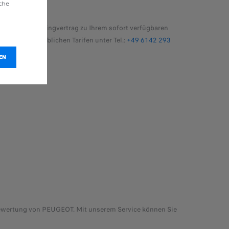
äche
ote. Einen Leasingvertrag zu Ihrem sofort verfügbaren
rne zu ortsüblichen Tarifen unter Tel.:
+49 6142 293
EN
bewertung von PEUGEOT. Mit unserem Service können Sie