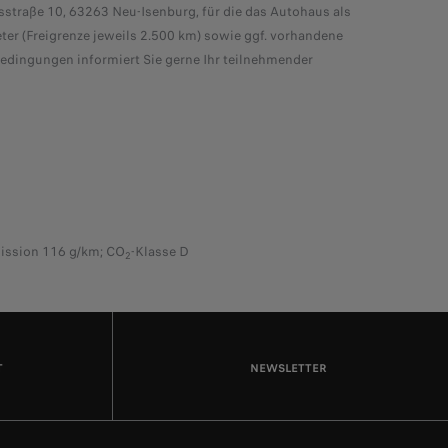
sstraße 10, 63263 Neu-Isenburg, für die das Autohaus als
er (Freigrenze jeweils 2.500 km) sowie ggf. vorhandene
bedingungen informiert Sie gerne Ihr teilnehmender
ission 116 g/km; CO
-Klasse D
2
T
NEWSLETTER