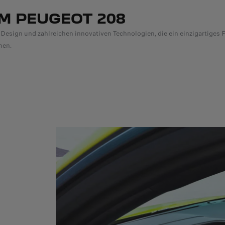
M PEUGEOT 208
ign und zahlreichen innovativen Technologien, die ein einzigartiges Fah
nen.