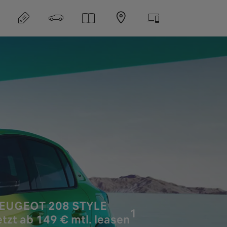
EUGEOT 208 STYLE
1
etzt ab 149 € mtl. leasen