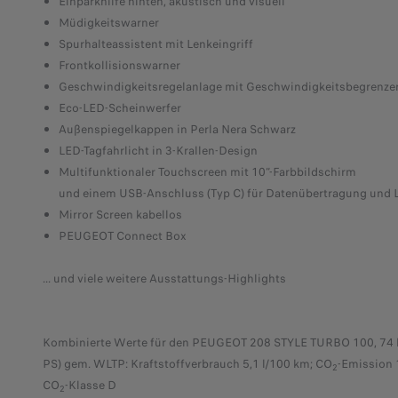
Einparkhilfe hinten, akustisch und visuell
Müdigkeitswarner
Spurhalteassistent mit Lenkeingriff
Frontkollisionswarner
Geschwindigkeitsregelanlage mit Geschwindigkeitsbegrenze
Eco-LED-Scheinwerfer
Außenspiegelkappen in Perla Nera Schwarz
LED-Tagfahrlicht in 3-Krallen-Design
Multifunktionaler Touchscreen mit 10“-Farbbildschirm
und einem USB-Anschluss (Typ C) für Datenübertragung und
Mirror Screen kabellos
PEUGEOT Connect Box
... und viele weitere Ausstattungs-Highlights
Kombinierte Werte für den PEUGEOT 208 STYLE TURBO 100, 74
PS) gem. WLTP: Kraftstoffverbrauch 5,1 l/100 km; CO
-Emission 
2
CO
-Klasse D
2