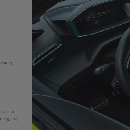
r
 Ladung
 kW (101
116 g/km;